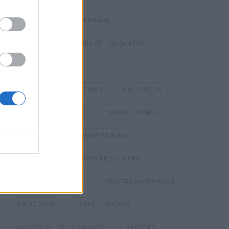
DULCES TÍPICOS DE CARNAVAL
DULCES TÍPICOS DEL DÍA DE LOS SANTOS
ESPECIAL NAVIDAD
GAZPACHOS Y SOPAS FRIAS
HALLOWEEN
HELADOS Y SORBETES
MASAS Y PANES
MERMELADAS
PANIFICADORA
PAPILLOTTE
PLATOS DE CUCHARA
POSTRES CON FRUTA
RECETAS MANCHEGAS
SIN AZÚCAR
TAPAS Y PINCHOS
VASITOS DULCES Y SALADOS
ARROCES