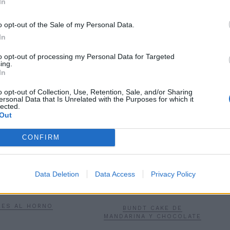
In
o opt-out of the Sale of my Personal Data.
In
to opt-out of processing my Personal Data for Targeted
ing.
In
BIZCOCHO DE ALMENDRA Y
o opt-out of Collection, Use, Retention, Sale, and/or Sharing
HO DE MANZANA Y
FÉCULA DE PATATA. SIN
ersonal Data that Is Unrelated with the Purposes for which it
LMENDRAS
GLUTEN
lected.
Out
CONFIRM
Data Deletion
Data Access
Privacy Policy
RES AL HORNO
BUNDT CAKE DE
MANDARINA Y CHOCOLATE