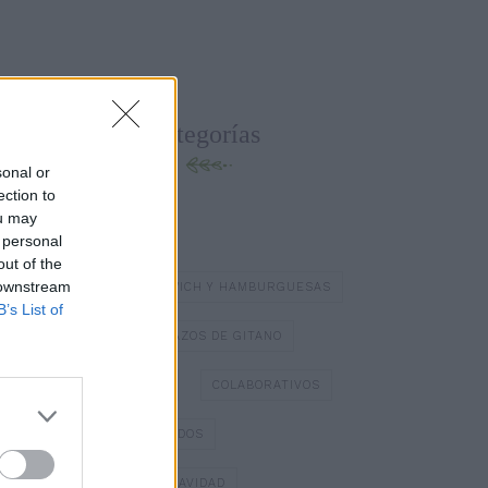
Categorías
sonal or
ection to
ou may
BATIDOS Y ZUMOS
 personal
out of the
 downstream
BOCADILLOS Y SÁNDWICH Y HAMBURGUESAS
B’s List of
BOMBONES
BRAZOS DE GITANO
BÁSICOS DE COCINA
COLABORATIVOS
DIA DE LOS ENAMORADOS
DULCES TÍPICOS DE NAVIDAD