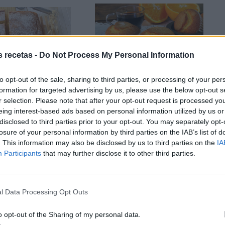
s recetas -
Do Not Process My Personal Information
to opt-out of the sale, sharing to third parties, or processing of your per
HO DE NATILLAS
MAGDALENAS DE NARANJA
formation for targeted advertising by us, please use the below opt-out s
r selection. Please note that after your opt-out request is processed y
eing interest-based ads based on personal information utilized by us or
disclosed to third parties prior to your opt-out. You may separately opt-
losure of your personal information by third parties on the IAB’s list of
. This information may also be disclosed by us to third parties on the
IA
Participants
that may further disclose it to other third parties.
l Data Processing Opt Outs
 DE ALMENDRA Y
BIZCOCHO DE MAZAPÁN
N. SIN GLUTEN
o opt-out of the Sharing of my personal data.