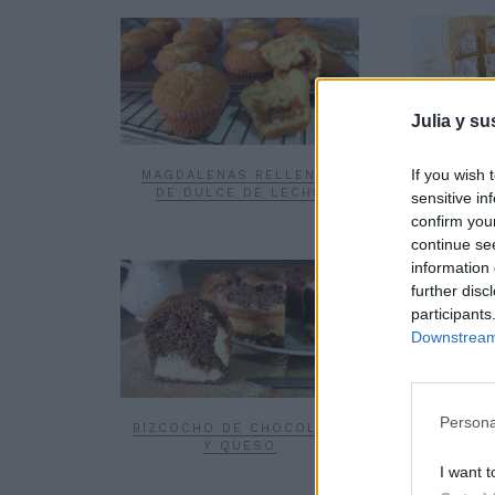
Julia y su
If you wish 
MAGDALENAS RELLENAS
BIZCOC
DE DULCE DE LECHE
sensitive in
confirm you
continue se
information 
further disc
participants
Downstream 
Persona
PASTEL
BIZCOCHO DE CHOCOLATE
LIMÓ
Y QUESO
I want t