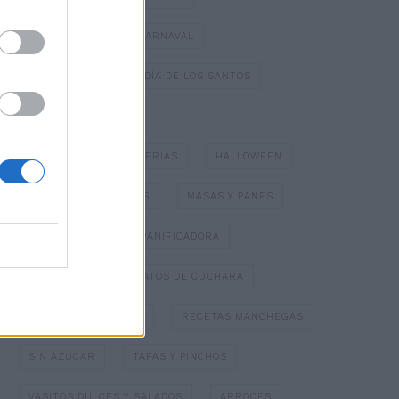
DULCES TÍPICOS DE CARNAVAL
DULCES TÍPICOS DEL DÍA DE LOS SANTOS
ESPECIAL NAVIDAD
GAZPACHOS Y SOPAS FRIAS
HALLOWEEN
HELADOS Y SORBETES
MASAS Y PANES
MERMELADAS
PANIFICADORA
PAPILLOTTE
PLATOS DE CUCHARA
POSTRES CON FRUTA
RECETAS MANCHEGAS
SIN AZÚCAR
TAPAS Y PINCHOS
VASITOS DULCES Y SALADOS
ARROCES