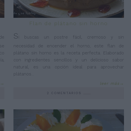
Flan de plátano sin horno
S
de
i buscas un postre fácil, cremoso y sin
 se
necesidad de encender el horno, este flan de
co
plátano sin horno es la receta perfecta. Elaborado
a,
con ingredientes sencillos y un delicioso sabor
natural, es una opción ideal para aprovechar
plátanos
...
leer más
2 COMENTARIOS