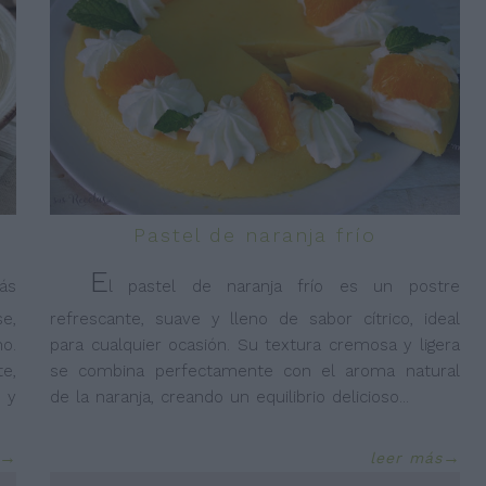
Pastel de naranja frío
E
ás
l pastel de naranja frío es un postre
e,
refrescante, suave y lleno de sabor cítrico, ideal
o.
para cualquier ocasión. Su textura cremosa y ligera
e,
se combina perfectamente con el aroma natural
 y
de la naranja, creando un equilibrio delicioso
...
leer más