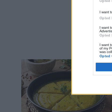
Opted 
I want t
Opted 
I want 
Advertis
Opted 
I want t
of my P
was col
Opted 