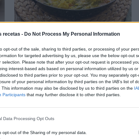
 galletas y crema sin horno
Arroz caldoso de verduras
s recetas -
Do Not Process My Personal Information
S
 y
i te gusta el arroz caldoso no puedes perderte
to opt-out of the sale, sharing to third parties, or processing of your per
ta
este arroz con verdura, fácil y rápido. Los
formation for targeted advertising by us, please use the below opt-out s
se
ingredientes los tenemos en casa, y las verduras...
r selection. Please note that after your opt-out request is processed y
un
pues las que mas te gusten o las que tengas a
eing interest-based ads based on personal information utilized by us or
mano. Pero
...
disclosed to third parties prior to your opt-out. You may separately opt-
losure of your personal information by third parties on the IAB’s list of
. This information may also be disclosed by us to third parties on the
IA
leer más
Participants
that may further disclose it to other third parties.
38 COMENTARIOS
l Data Processing Opt Outs
o opt-out of the Sharing of my personal data.