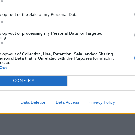
In
o opt-out of the Sale of my Personal Data.
In
to opt-out of processing my Personal Data for Targeted
rte de las veces sin ningún tipo de carne, ya que era un
ing.
In
 trabajo.
re y le llamaba "ajo de patatas". Es un plato de cuchara
o opt-out of Collection, Use, Retention, Sale, and/or Sharing
ersonal Data that Is Unrelated with the Purposes for which it
 Yo lo he hecho con conejo como se hace en mi casa pero
lected.
Out
 nada de carne.
CONFIRM
Data Deletion
Data Access
Privacy Policy