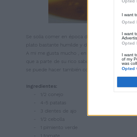
Opted 
I want t
Opted 
I want 
Se solía comer en época de vendimia, la mayor pa
Advertis
Opted 
plato bastante humilde y de poca fiesta y mucho
A mi me gusta mucho , en mi casa lo hacía mi pad
I want t
of my P
que a parte de su rico sabor es reconfortante.
was col
Opted 
se puede hacer también con pollo o sin ponerle
Ingredientes:
- 1/2 conejo
- 4-5 patatas
- 3 dientes de ajo
- 1/2 cebolla
- 1 pimiento verde
- 1 tomate