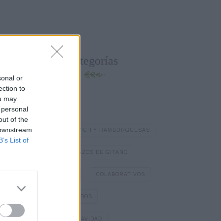
Categorías
sonal or
ection to
ou may
BATIDOS Y ZUMOS
 personal
out of the
 downstream
BOCADILLOS Y SÁNDWICH Y HAMBURGUESAS
B’s List of
BOMBONES
BRAZOS DE GITANO
BÁSICOS DE COCINA
COLABORATIVOS
DIA DE LOS ENAMORADOS
DULCES TÍPICOS DE NAVIDAD