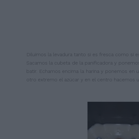
Diluimos la levadura tanto si es fresca como si e
Sacamos la cubeta de la panificadora y ponemos 
batir. Echamos encima la harina y ponemos en un 
otro extremo el azúcar y en el centro hacemos 