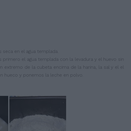
s seca en el agua templada.
primero el agua templada con la levadura y el huevo sin
extremo de la cubeta encima de la harina, la sal y el el
un hueco y ponemos la leche en polvo.