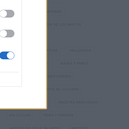
DULCES TÍPICOS DE CARNAVAL
DULCES TÍPICOS DEL DÍA DE LOS SANTOS
ESPECIAL NAVIDAD
GAZPACHOS Y SOPAS FRIAS
HALLOWEEN
HELADOS Y SORBETES
MASAS Y PANES
MERMELADAS
PANIFICADORA
PAPILLOTTE
PLATOS DE CUCHARA
POSTRES CON FRUTA
RECETAS MANCHEGAS
SIN AZÚCAR
TAPAS Y PINCHOS
VASITOS DULCES Y SALADOS
ARROCES