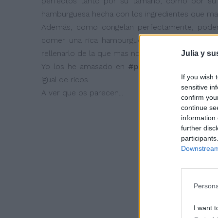
perfectos tanto por su tamaño, como por su 
hamburguesa hecha con los ingredientes que mas
Además, como congelan perfectamente, podem
comer una rica hamburguesa solo sacamos un
rellenarlo de la que mas nos guste.
Julia y su
Yo los he amasado en
#panificadora
pero igua
If you wish 
igual de ricos.
sensitive in
A ver que os parecen...
confirm you
continue se
information 
further disc
participants
Downstream 
Persona
I want t