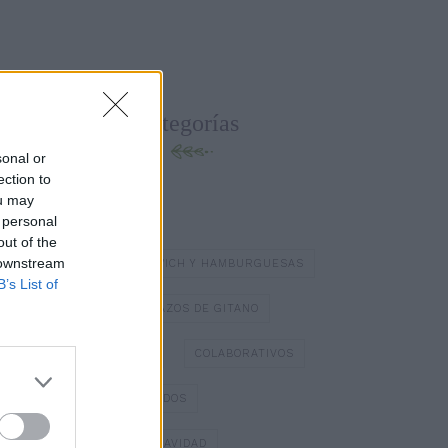
Categorías
sonal or
ection to
ou may
BATIDOS Y ZUMOS
 personal
out of the
 downstream
BOCADILLOS Y SÁNDWICH Y HAMBURGUESAS
B’s List of
BOMBONES
BRAZOS DE GITANO
BÁSICOS DE COCINA
COLABORATIVOS
DIA DE LOS ENAMORADOS
DULCES TÍPICOS DE NAVIDAD