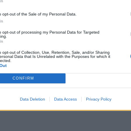
In
o opt-out of the Sale of my Personal Data.
ido 8 panecillos
In
to opt-out of processing my Personal Data for Targeted
ing.
In
 o 10g de levadura fresca de panadero
o opt-out of Collection, Use, Retention, Sale, and/or Sharing
ersonal Data that Is Unrelated with the Purposes for which it
lected.
Out
te
CONFIRM
Data Deletion
Data Access
Privacy Policy