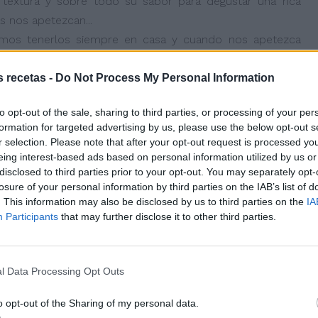
textura y sobre todo su sabor para degustar una rica
 nos apetezcan...
os tenerlos siempre en casa y cuando nos apetezca
o y lo dejamos descongelar a temperatura ambiente y
s recetas -
Do Not Process My Personal Information
lmente se pueden hacer de forma tradicional y quedan
to opt-out of the sale, sharing to third parties, or processing of your per
formation for targeted advertising by us, please use the below opt-out s
r selection. Please note that after your opt-out request is processed y
eing interest-based ads based on personal information utilized by us or
disclosed to third parties prior to your opt-out. You may separately opt-
losure of your personal information by third parties on the IAB’s list of
. This information may also be disclosed by us to third parties on the
IA
Participants
that may further disclose it to other third parties.
l Data Processing Opt Outs
o opt-out of the Sharing of my personal data.