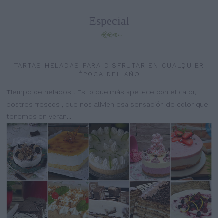
Especial
TARTAS HELADAS PARA DISFRUTAR EN CUALQUIER
ÉPOCA DEL AÑO
Tiempo de helados... Es lo que más apetece con el calor,
postres frescos , que nos alivien esa sensación de color que
tenemos en veran...