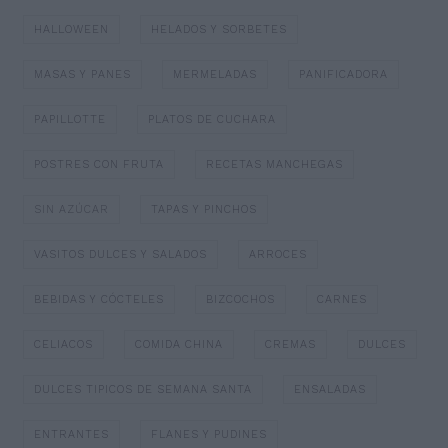
HALLOWEEN
HELADOS Y SORBETES
MASAS Y PANES
MERMELADAS
PANIFICADORA
PAPILLOTTE
PLATOS DE CUCHARA
POSTRES CON FRUTA
RECETAS MANCHEGAS
SIN AZÚCAR
TAPAS Y PINCHOS
VASITOS DULCES Y SALADOS
ARROCES
BEBIDAS Y CÓCTELES
BIZCOCHOS
CARNES
CELIACOS
COMIDA CHINA
CREMAS
DULCES
DULCES TIPICOS DE SEMANA SANTA
ENSALADAS
ENTRANTES
FLANES Y PUDINES