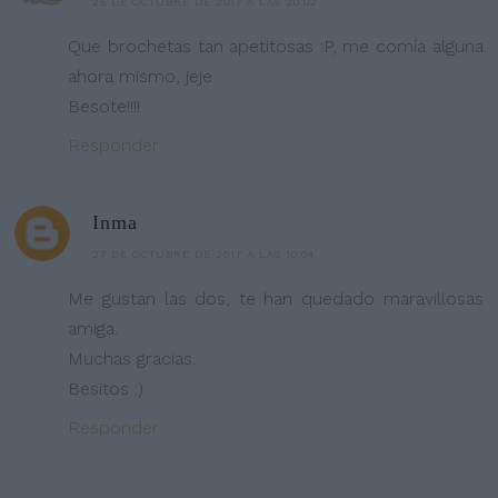
25 DE OCTUBRE DE 2017 A LAS 20:02
Que brochetas tan apetitosas :P, me comía alguna
ahora mismo, jeje
Besote!!!!
Responder
Inma
27 DE OCTUBRE DE 2017 A LAS 10:04
Me gustan las dos, te han quedado maravillosas
amiga.
Muchas gracias.
Besitos :)
Responder