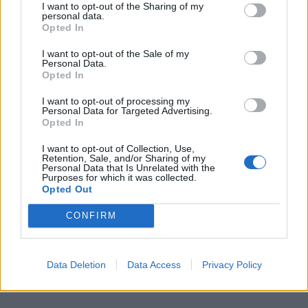
I want to opt-out of the Sharing of my
personal data.
Opted In
TRENZA DE HOJALDRE RELLENA DE JAMÓN...
I want to opt-out of the Sale of my
Personal Data.
Opted In
I want to opt-out of processing my
18 COMENTARIOS
Personal Data for Targeted Advertising.
Opted In
I want to opt-out of Collection, Use,
Anónimo
Retention, Sale, and/or Sharing of my
Personal Data that Is Unrelated with the
18 DE ENERO DE 2015 A LAS 17:49
Purposes for which it was collected.
Opted Out
Muy fácil y muy rico, una buena idea, Gracias!!
CONFIRM
Responder
Data Deletion
Data Access
Privacy Policy
La cocina de Cris y Laura
6 DE NOVIEMBRE DE 2017 A LAS 10:24