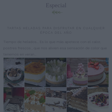
Especial
TARTAS HELADAS PARA DISFRUTAR EN CUALQUIER
ÉPOCA DEL AÑO
Tiempo de helados... Es lo que más apetece con el calor,
postres frescos , que nos alivien esa sensación de color que
tenemos en veran...