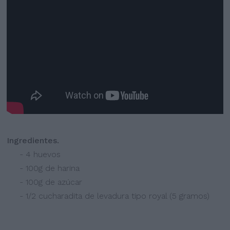
Ingredientes.
- 4 huevos
- 100g de harina
- 100g de azúcar
- 1/2 cucharadita de levadura tipo royal (5 gramos)