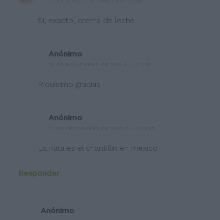
23 DE MARZO DE 2016 A LAS 23:00
Si, exacto, crema de leche.
Anónimo
30 DE NOVIEMBRE DE 2016 A LAS 1:56
Riquísimo gracias
Anónimo
21 DE SEPTIEMBRE DE 2017 A LAS 12:13
La nata es el chantillin en mexico
Responder
Anónimo