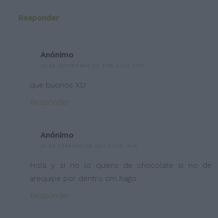
Responder
Anónimo
29 DE NOVIEMBRE DE 2016 A LAS 13:37
que buonos XD
Responder
Anónimo
25 DE FEBRERO DE 2017 A LAS 14:16
Hola y si no lo quiero de chocolate si no de
arequipe por dentro cm hago
Responder