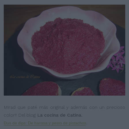
Mirad que paté más original y además con un precioso
color!! Del blog
La cocina de Catina.
Duo de dips: De harissa y pesto de pistachos
.