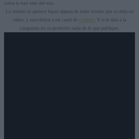
como lo han sido del mío.
Lo mismo os apetece hacer alguna de estas recetas que os dejo en
vídeo, y suscribiros a mi canal de
youtube
. Y si le dais a la
campanita no os perderéis nada de lo que publique.