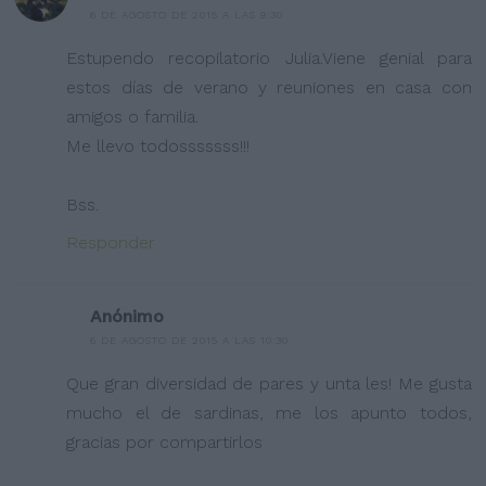
6 DE AGOSTO DE 2015 A LAS 9:30
Estupendo recopilatorio Julia.Viene genial para
estos días de verano y reuniones en casa con
amigos o familia.
Me llevo todosssssss!!!
Bss.
Responder
Anónimo
6 DE AGOSTO DE 2015 A LAS 10:30
Que gran diversidad de pares y unta les! Me gusta
mucho el de sardinas, me los apunto todos,
gracias por compartirlos