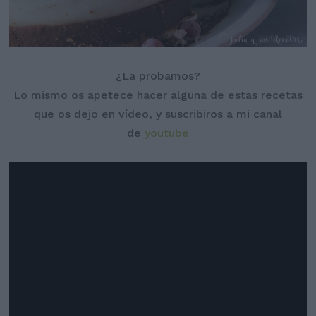
¿La probamos?
Lo mismo os apetece hacer alguna de estas recetas
que os dejo en vídeo, y suscribiros a mi canal
de
youtube