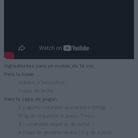
Ingredientes para un molde de 19 cm:
Para la base:
- sobáos o bizcochos
- 1 vaso de leche
Para la capa de yogur:
- 2 yogures naturales azucarados (250g)
- 150g de requesón o queso fresco
- 3 cucharadas soperas de leche
- 4 hojas de gelatina neutra ( 6 g de polvo)