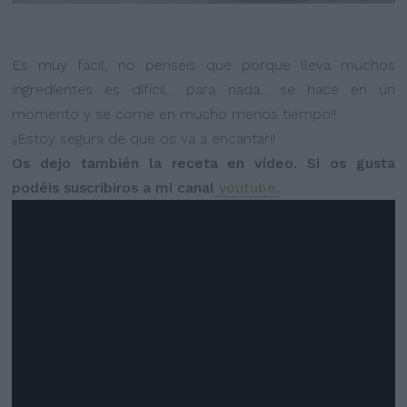
Es muy fácil, no penséis que porque lleva muchos
ingredientes es difícil... para nada... se hace en un
momento y se come en mucho menos tiempo!!
¡¡Estoy segura de que os va a encantar!!
Os dejo también la receta en vídeo. Si os gusta
podéis suscribiros a mi canal
youtube.