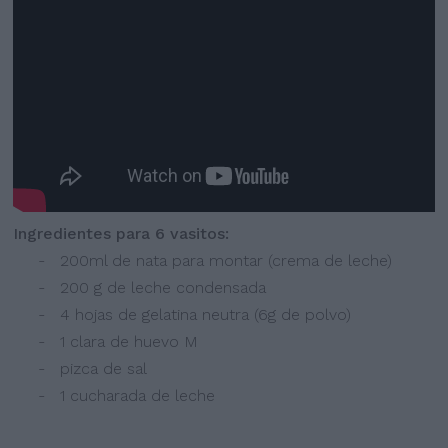
Ingredientes para 6 vasitos:
- 200ml de nata para montar (crema de leche)
- 200 g de leche condensada
- 4 hojas de gelatina neutra (6g de polvo)
- 1 clara de huevo M
- pizca de sal
- 1 cucharada de leche