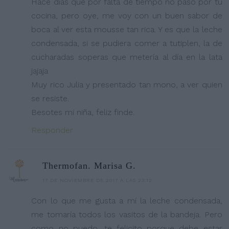
Hace días que por falta de tiempo no paso por tu
cocina, pero oye, me voy con un buen sabor de
boca al ver esta mousse tan rica. Y es que la leche
condensada, si se pudiera comer a tutiplen, la de
cucharadas soperas que metería al día en la lata
jajaja
Muy rico Julia y presentado tan mono, a ver quien
se resiste.
Besotes mi niña, feliz finde.
Responder
Thermofan. Marisa G.
17 DE NOVIEMBRE DE 2017 A LAS 23:12
Con lo que me gusta a mí la leche condensada,
me tomaría todos los vasitos de la bandeja. Pero
como no puedo, te felicito porque debe estar