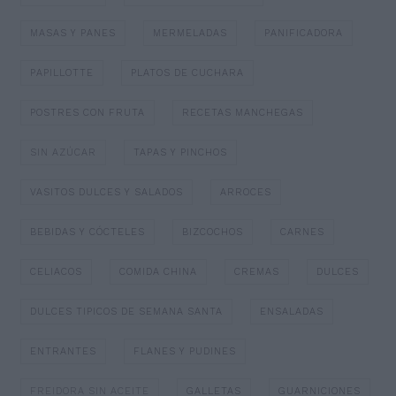
MASAS Y PANES
MERMELADAS
PANIFICADORA
PAPILLOTTE
PLATOS DE CUCHARA
POSTRES CON FRUTA
RECETAS MANCHEGAS
SIN AZÚCAR
TAPAS Y PINCHOS
VASITOS DULCES Y SALADOS
ARROCES
BEBIDAS Y CÓCTELES
BIZCOCHOS
CARNES
CELIACOS
COMIDA CHINA
CREMAS
DULCES
DULCES TIPICOS DE SEMANA SANTA
ENSALADAS
ENTRANTES
FLANES Y PUDINES
FREIDORA SIN ACEITE
GALLETAS
GUARNICIONES