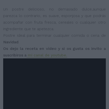
Un postre delicioso, no demasiado dulce,aunque
parezca lo contrario, es suave, esponjosa y que podrás
acompañar con fruta fresca, cereales o cualquier otro
ingrediente que te apetezca.
Postre ideal para terminar cualquier comida o cena de
Navidad
.
Os dejo la receta en vídeo y si os gusta os invito a
suscribiros a
mi canal de youtube.