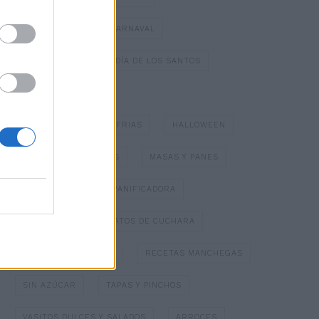
DULCES TÍPICOS DE CARNAVAL
DULCES TÍPICOS DEL DÍA DE LOS SANTOS
ESPECIAL NAVIDAD
GAZPACHOS Y SOPAS FRIAS
HALLOWEEN
HELADOS Y SORBETES
MASAS Y PANES
MERMELADAS
PANIFICADORA
PAPILLOTTE
PLATOS DE CUCHARA
POSTRES CON FRUTA
RECETAS MANCHEGAS
SIN AZÚCAR
TAPAS Y PINCHOS
VASITOS DULCES Y SALADOS
ARROCES