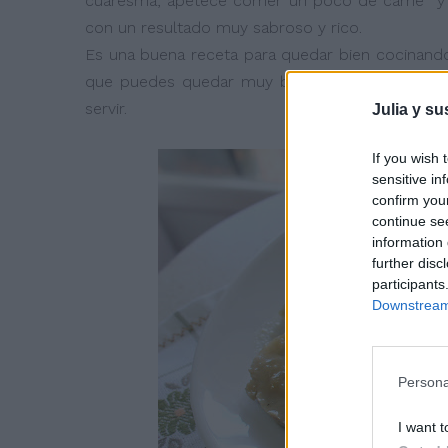
cuaresma, apetece comer un poco de carne y 
con un resultado muy sabroso y rico.
Es una buena receta para quedar bien cocinando
que puedes quedar muy bien si tienes invitado, 
servir.
Julia y su
If you wish 
sensitive in
confirm you
continue se
information 
further disc
participants
Downstream 
Persona
I want t