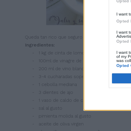
Opted 
I want t
Opted 
I want 
Advertis
Queda tan rico que seguro que la vais a prepar
Opted 
Ingredientes:
I want t
- 1 kg de cinta de lomo de cerdo
of my P
- 100ml de vinagre de manzana o sidra
was col
Opted 
- 200 ml de vino blanco
- 3-4 cucharadas soperas de miel
- 1 cebolla mediana
- 3 dientes de ajo
- 1 vaso de caldo de carne o 1 pastilla + un 
- sal al gusto
- pimienta molida al gusto
- aceite de oliva virgen