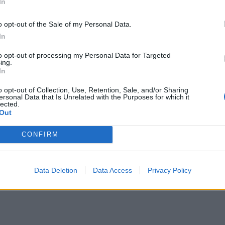
In
o opt-out of the Sale of my Personal Data.
In
to opt-out of processing my Personal Data for Targeted
ing.
ar muchas veces más, es lo que me ha pasado a mi.
In
o opt-out of Collection, Use, Retention, Sale, and/or Sharing
ersonal Data that Is Unrelated with the Purposes for which it
lected.
Out
CONFIRM
Data Deletion
Data Access
Privacy Policy
vaso de agua