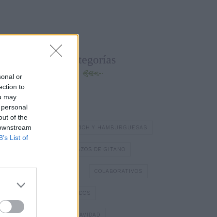
Categorías
sonal or
ection to
ou may
BATIDOS Y ZUMOS
 personal
out of the
 downstream
BOCADILLOS Y SÁNDWICH Y HAMBURGUESAS
B’s List of
BOMBONES
BRAZOS DE GITANO
BÁSICOS DE COCINA
COLABORATIVOS
DIA DE LOS ENAMORADOS
DULCES TÍPICOS DE NAVIDAD