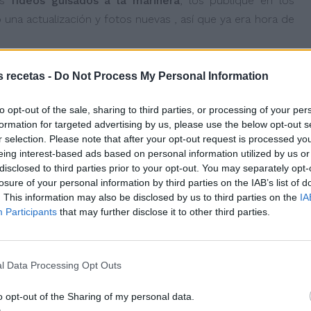
s
fideos guisados a la marinera
, los publiqué en los
una actualización y fotos nuevas , así que ya era hora de
s recetas -
Do Not Process My Personal Information
to opt-out of the sale, sharing to third parties, or processing of your per
formation for targeted advertising by us, please use the below opt-out s
r selection. Please note that after your opt-out request is processed y
eing interest-based ads based on personal information utilized by us or
disclosed to third parties prior to your opt-out. You may separately opt-
losure of your personal information by third parties on the IAB’s list of
. This information may also be disclosed by us to third parties on the
IA
Participants
that may further disclose it to other third parties.
l Data Processing Opt Outs
o opt-out of the Sharing of my personal data.