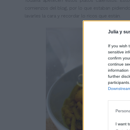
Todavía apetecen estos platos calentitos. Esto
comienzos del blog, por lo que estaban pidiendo 
lavarles la cara y recordar lo ricos que están.
Julia y su
If you wish 
sensitive in
confirm you
continue se
information 
further disc
participants
Downstream 
Persona
I want t