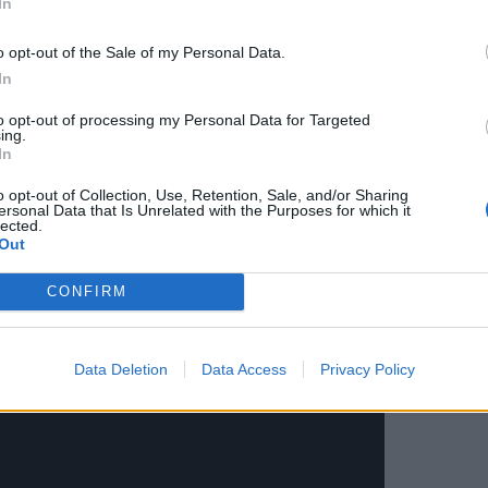
In
o opt-out of the Sale of my Personal Data.
In
to opt-out of processing my Personal Data for Targeted
la fideua
, sino que hay que comerlos con cuchara para
ing.
do.
In
o opt-out of Collection, Use, Retention, Sale, and/or Sharing
ersonal Data that Is Unrelated with the Purposes for which it
irte a
mi canal de youtube.
lected.
Out
CONFIRM
Data Deletion
Data Access
Privacy Policy