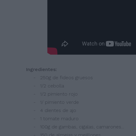
Ingredientes:
- 250g de fideos gruesos
- 1/2 cebolla
- 1/2 pimiento rojo
- 1/ pimiento verde
- 4 dientes de ajo
- 1 tomate maduro
- 100g de gambas, cigalas, camarones...
- 150 de almejas y mejillones