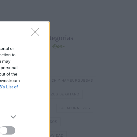
Categorías
sonal or
ection to
ou may
BATIDOS Y ZUMOS
 personal
out of the
 downstream
BOCADILLOS Y SÁNDWICH Y HAMBURGUESAS
B’s List of
BOMBONES
BRAZOS DE GITANO
BÁSICOS DE COCINA
COLABORATIVOS
DIA DE LOS ENAMORADOS
DULCES TÍPICOS DE NAVIDAD