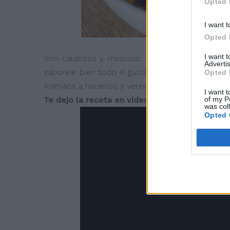
Opted 
I want t
Opted 
I want 
Son caldosos y melosos, no son secos, como
Advertis
saborear bien todo el gusto del caldo de pesca
Opted 
Animaos a hacerlos y veréis lo ricos que quedan.
I want t
of my P
Te dejo la receta en vídeo y te invito a suscrib
was col
Opted 