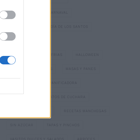
DULCES TÍPICOS DE CARNAVAL
DULCES TÍPICOS DEL DÍA DE LOS SANTOS
ESPECIAL NAVIDAD
GAZPACHOS Y SOPAS FRIAS
HALLOWEEN
HELADOS Y SORBETES
MASAS Y PANES
MERMELADAS
PANIFICADORA
PAPILLOTTE
PLATOS DE CUCHARA
POSTRES CON FRUTA
RECETAS MANCHEGAS
SIN AZÚCAR
TAPAS Y PINCHOS
VASITOS DULCES Y SALADOS
ARROCES