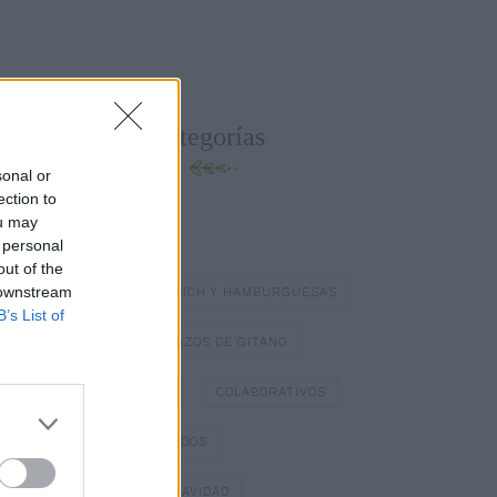
Categorías
sonal or
ection to
ou may
BATIDOS Y ZUMOS
 personal
out of the
 downstream
BOCADILLOS Y SÁNDWICH Y HAMBURGUESAS
B’s List of
BOMBONES
BRAZOS DE GITANO
BÁSICOS DE COCINA
COLABORATIVOS
DIA DE LOS ENAMORADOS
DULCES TÍPICOS DE NAVIDAD