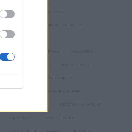
DULCES TÍPICOS DE CARNAVAL
DULCES TÍPICOS DEL DÍA DE LOS SANTOS
ESPECIAL NAVIDAD
GAZPACHOS Y SOPAS FRIAS
HALLOWEEN
HELADOS Y SORBETES
MASAS Y PANES
MERMELADAS
PANIFICADORA
PAPILLOTTE
PLATOS DE CUCHARA
POSTRES CON FRUTA
RECETAS MANCHEGAS
SIN AZÚCAR
TAPAS Y PINCHOS
VASITOS DULCES Y SALADOS
ARROCES