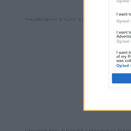
Opted 
I want t
Precalentamos el horno a 200º.
Opted 
I want 
Advertis
Opted 
I want t
of my P
was col
Opted 
Descongelamos el hojaldre a temperatura ambie