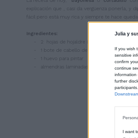
La receta de hoy, "
bayonesa
" o "
cortadillo
" com
explicación que , casi da vergüenza ponerla, y d
fácil pero está muy rica y siempre te hace quedar
Ingredientes:
Julia y su
- 2 hojas de hojaldre (yo congelado)
If you wish 
- 1 bote de cabello de ángel
sensitive in
- 1 huevo para pintar
confirm you
- almendras laminadas o ajonjolí para adornar 
continue se
information 
further disc
participants
Downstream 
Persona
I want t