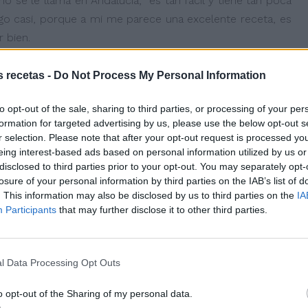
o se le llama en Andalucía, es tan fácil y tiene tan poca
igo casi, porque a mi me parece una excelente receta, es
 bien.
s recetas -
Do Not Process My Personal Information
to opt-out of the sale, sharing to third parties, or processing of your per
formation for targeted advertising by us, please use the below opt-out s
r selection. Please note that after your opt-out request is processed y
(opcional) yo no lo he puesto.
eing interest-based ads based on personal information utilized by us or
disclosed to third parties prior to your opt-out. You may separately opt-
losure of your personal information by third parties on the IAB’s list of
. This information may also be disclosed by us to third parties on the
IA
Participants
that may further disclose it to other third parties.
l Data Processing Opt Outs
o opt-out of the Sharing of my personal data.