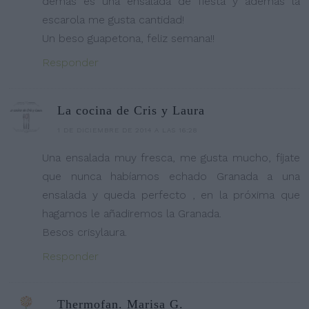
demás es una ensalada de fiesta y además la
escarola me gusta cantidad!
Un beso guapetona, feliz semana!!
Responder
La cocina de Cris y Laura
1 DE DICIEMBRE DE 2014 A LAS 16:28
Una ensalada muy fresca, me gusta mucho, fíjate
que nunca habíamos echado Granada a una
ensalada y queda perfecto , en la próxima que
hagamos le añadiremos la Granada.
Besos crisylaura.
Responder
Thermofan. Marisa G.