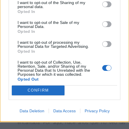
I want to opt-out of the Sharing of my
Jissy Cocinitas
personal data.
Opted In
1 DE DICIEMBRE DE 2014 A LAS 11:48
I want to opt-out of the Sale of my
Que rico, perfecto para depurar los excesos del
Personal Data.
Opted In
fin de semana jejeje.
I want to opt-out of processing my
Personal Data for Targeted Advertising.
Besos
Opted In
Responder
I want to opt-out of Collection, Use,
Retention, Sale, and/or Sharing of my
Personal Data that Is Unrelated with the
Purposes for which it was collected.
Nuria Eme
Opted Out
1 DE DICIEMBRE DE 2014 A LAS 12:20
CONFIRM
No sabes cómo me gusta esta ensalada Julia.
De niña la hacían mucho en casa, aunque le freían
Data Deletion
Data Access
Privacy Policy
un ajito picado para aliñar...lo demás igual. Y me
encantaba. Por aquí, hace años que no veo las