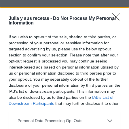
Un plato sanísimo y delicioso para comenzar la
semana y qué colorido!! me encanta!! besotes
Julia y sus recetas -
Do Not Process My Personal
Information
Elena: Unas Gotas de Imaginación
If you wish to opt-out of the sale, sharing to third parties, or
Responder
processing of your personal or sensitive information for
targeted advertising by us, please use the below opt-out
section to confirm your selection. Please note that after your
opt-out request is processed you may continue seeing
M. Esther mg
interest-based ads based on personal information utilized by
1 DE DICIEMBRE DE 2014 A LAS 11:44
us or personal information disclosed to third parties prior to
your opt-out. You may separately opt-out of the further
Justo tengo en casa granada!! ya puedo hacer esta
disclosure of your personal information by third parties on the
ensalada tan rica. Es una delicia para la vista con
IAB’s list of downstream participants. This information may
esos colores de Navidad!!
also be disclosed by us to third parties on the
IAB’s List of
Downstream Participants
that may further disclose it to other
Un beso y feliz semana.
third parties.
Responder
Personal Data Processing Opt Outs