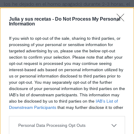
los he dejado en el horno apagado) durante 2-3 horas, el
tiempo dependerá de la temperatura que haga. Podéis
Julia y sus recetas -
Do Not Process My Personal
disminuir el tiempo si calentáis el horno a 50º y lo
Information
apagáis, metéis el roscón y levará mas rápido.
Los pintamos con huevo batido y los horneamos con el
If you wish to opt-out of the sale, sharing to third parties, or
horno precalentado a 180º aproximadamente 20
processing of your personal or sensitive information for
targeted advertising by us, please use the below opt-out
minutos con calor arriba y abajo, pero sin aire. En mi
section to confirm your selection. Please note that after your
horno el primer roscón lo dejé 20 minutos y se tostó
opt-out request is processed you may continue seeing
demasiado, el siguiente lo tuve 15 minutos y estaba
interest-based ads based on personal information utilized by
us or personal information disclosed to third parties prior to
perfecto...pero ya sabéis, depende de los hornos...
your opt-out. You may separately opt-out of the further
Lo dejamos enfriar y le quitamos el recipiente central.
disclosure of your personal information by third parties on the
IAB’s list of downstream participants. This information may
also be disclosed by us to third parties on the
IAB’s List of
Downstream Participants
that may further disclose it to other
third parties.
Personal Data Processing Opt Outs