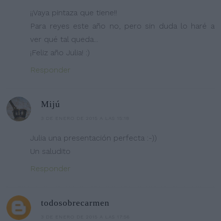
¡¡Vaya pintaza que tiene!!
Para reyes este año no, pero sin duda lo haré a
ver qué tal queda...
¡Feliz año Julia! :)
Responder
Mijú
3 DE ENERO DE 2015 A LAS 15:18
Julia una presentación perfecta :-))
Un saludito
Responder
todosobrecarmen
3 DE ENERO DE 2015 A LAS 17:56