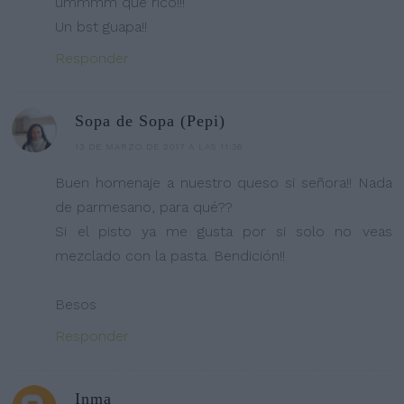
ummmm que rico!!!
Un bst guapa!!
Responder
Sopa de Sopa (Pepi)
13 DE MARZO DE 2017 A LAS 11:36
Buen homenaje a nuestro queso si señora!! Nada
de parmesano, para qué??
Si el pisto ya me gusta por si solo no veas
mezclado con la pasta. Bendición!!
Besos
Responder
Inma