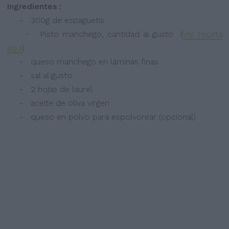
Ingredientes :
- 300g de espaguetis
- Pisto manchego, cantidad al gusto (
ver receta
aquí
)
- queso manchego en láminas finas
- sal al gusto
- 2 hojas de laurel
- aceite de oliva virgen
- queso en polvo para espolvorear (opcional)