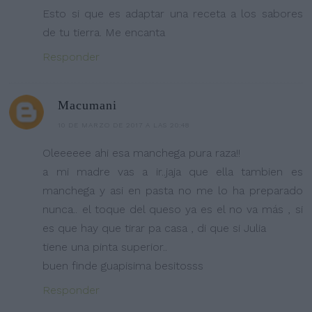
Esto si que es adaptar una receta a los sabores
de tu tierra. Me encanta
Responder
Macumani
10 DE MARZO DE 2017 A LAS 20:48
Oleeeeee ahi esa manchega pura raza!!
a mi madre vas a ir..jaja que ella tambien es
manchega y asi en pasta no me lo ha preparado
nunca.. el toque del queso ya es el no va más , si
es que hay que tirar pa casa , di que si Julia
tiene una pinta superior..
buen finde guapisima besitosss
Responder