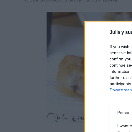
Julia y su
If you wish 
sensitive in
confirm you
continue se
information 
further disc
participants
Downstream 
Persona
I want t