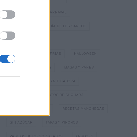
DULCES TÍPICOS DE CARNAVAL
DULCES TÍPICOS DEL DÍA DE LOS SANTOS
ESPECIAL NAVIDAD
GAZPACHOS Y SOPAS FRIAS
HALLOWEEN
HELADOS Y SORBETES
MASAS Y PANES
MERMELADAS
PANIFICADORA
PAPILLOTTE
PLATOS DE CUCHARA
POSTRES CON FRUTA
RECETAS MANCHEGAS
SIN AZÚCAR
TAPAS Y PINCHOS
VASITOS DULCES Y SALADOS
ARROCES