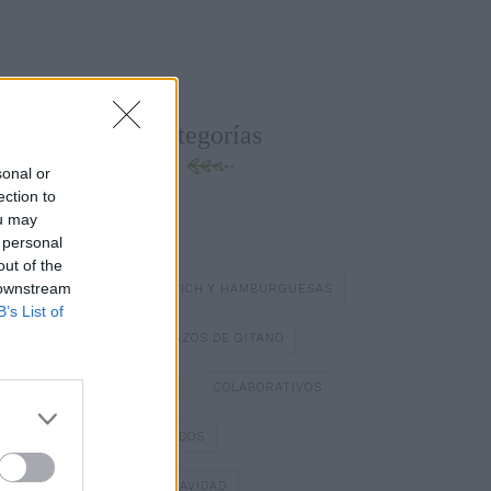
Categorías
sonal or
ection to
ou may
BATIDOS Y ZUMOS
 personal
out of the
 downstream
BOCADILLOS Y SÁNDWICH Y HAMBURGUESAS
B’s List of
BOMBONES
BRAZOS DE GITANO
BÁSICOS DE COCINA
COLABORATIVOS
DIA DE LOS ENAMORADOS
DULCES TÍPICOS DE NAVIDAD