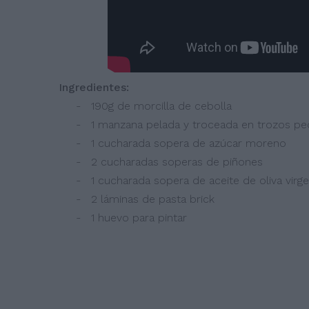
Ingredientes:
- 190g de morcilla de cebolla
- 1 manzana pelada y troceada en trozos pe
- 1 cucharada sopera de azúcar moreno
- 2 cucharadas soperas de piñones
- 1 cucharada sopera de aceite de oliva virg
- 2 láminas de pasta brick
- 1 huevo para pintar