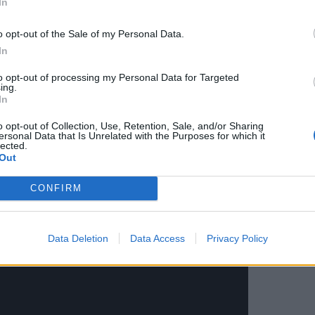
In
en una cobertura crujiente que será un placer para los
las fiestas navideñas.
o opt-out of the Sale of my Personal Data.
horno 15 minutos antes de servirlos, el tiempo necesario
In
to opt-out of processing my Personal Data for Targeted
biros a
mi canal de youtube.
ing.
In
o opt-out of Collection, Use, Retention, Sale, and/or Sharing
ersonal Data that Is Unrelated with the Purposes for which it
lected.
Out
CONFIRM
Data Deletion
Data Access
Privacy Policy