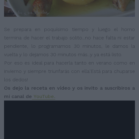
Se prepara en poquísimo tiempo y luego el horno
termina de hacer el trabajo solito...no hace falta ni estar
pendiente, lo programamos 30 minutos, le damos la
vuelta y lo dejamos 30 minutos más...y ya está listo.
Por eso es ideal para hacerla tanto en verano como en
invierno y siempre triunfarás con ella.'Está para chuparse
los dedos!
Os dejo la receta en vídeo y os invito a suscribiros a
mi canal de
YouTube.