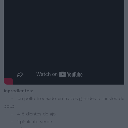
Ingredientes:
- un pollo troceado en trozos grandes o muslos de
pollo
- 4-5 dientes de ajo
- 1 pimiento verde