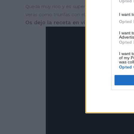
Opted 
Queda muy rico y es super sencillo. Puedes hace
Verás como triunfas con el postre.
I want t
Opted 
Os dejo la receta en vídeo y os invito a 
I want 
Advertis
Opted 
I want t
of my P
was col
Opted 