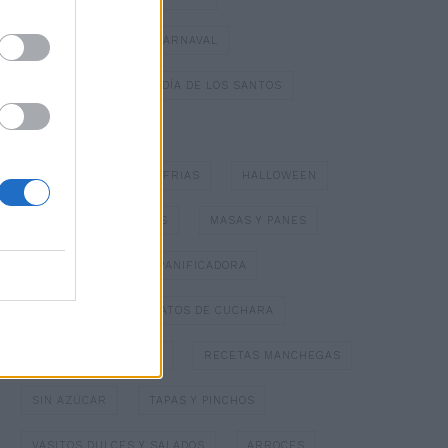
DULCES TÍPICOS DE CARNAVAL
DULCES TÍPICOS DEL DÍA DE LOS SANTOS
ESPECIAL NAVIDAD
GAZPACHOS Y SOPAS FRIAS
HALLOWEEN
HELADOS Y SORBETES
MASAS Y PANES
MERMELADAS
PANIFICADORA
PAPILLOTTE
PLATOS DE CUCHARA
POSTRES CON FRUTA
RECETAS MANCHEGAS
SIN AZÚCAR
TAPAS Y PINCHOS
VASITOS DULCES Y SALADOS
ARROCES