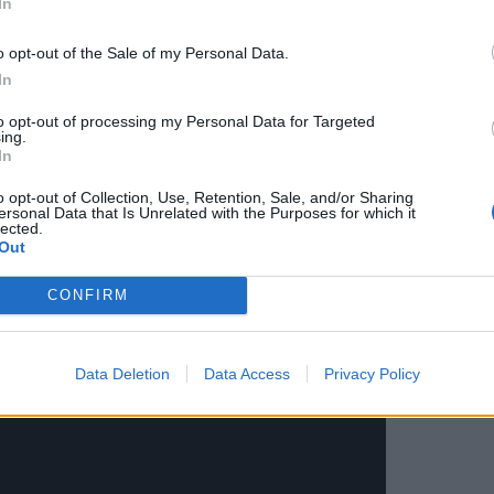
In
rlo en el horno o en el microondas, como tu prefieras y
o opt-out of the Sale of my Personal Data.
In
suscribiros a mi canal de
YouTube.
to opt-out of processing my Personal Data for Targeted
ing.
In
o opt-out of Collection, Use, Retention, Sale, and/or Sharing
ersonal Data that Is Unrelated with the Purposes for which it
lected.
Out
CONFIRM
Data Deletion
Data Access
Privacy Policy