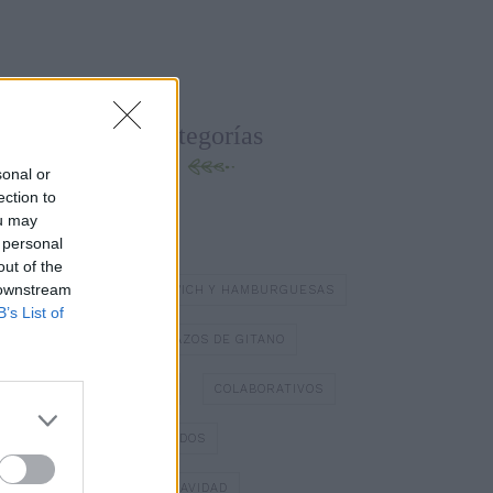
Categorías
sonal or
ection to
ou may
BATIDOS Y ZUMOS
 personal
out of the
 downstream
BOCADILLOS Y SÁNDWICH Y HAMBURGUESAS
B’s List of
BOMBONES
BRAZOS DE GITANO
BÁSICOS DE COCINA
COLABORATIVOS
DIA DE LOS ENAMORADOS
DULCES TÍPICOS DE NAVIDAD