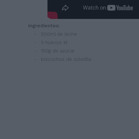
Ingredientes:
- 500ml de leche
- 5 huevos M
- 150g de azúcar
- bizcochos de soletilla