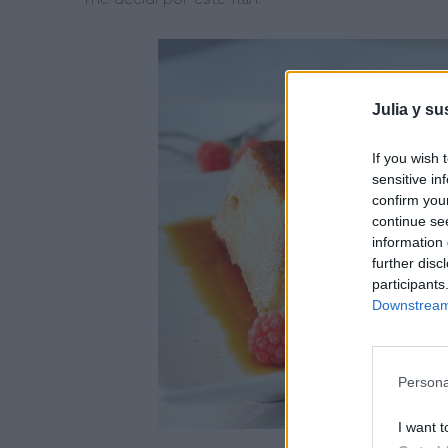
Julia y su
If you wish 
sensitive in
confirm you
continue se
information 
further disc
participants
Downstream 
Persona
I want t