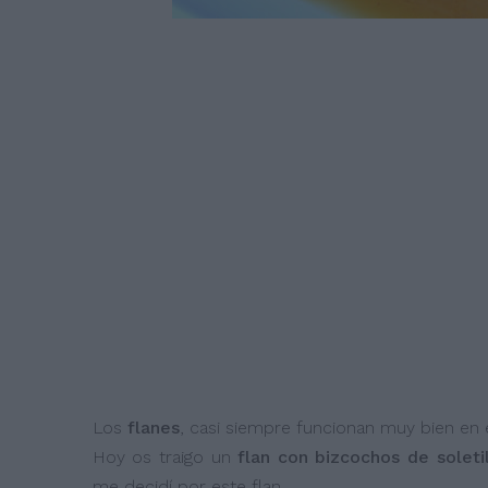
Los
flanes
, casi siempre funcionan muy bien en 
Hoy os traigo un
flan con bizcochos de soletil
me decidí por este flan.