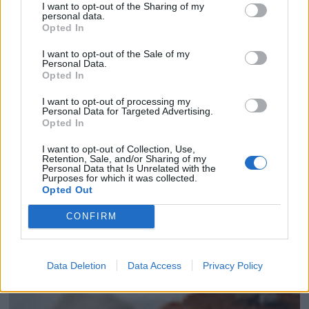
I want to opt-out of the Sharing of my
¿Te ha gustado la receta?
personal data.
Opted In
Facebook
Twitter
I want to opt-out of the Sale of my
Personal Data.
Pinea esta receta
Opted In
Imprime esta receta
I want to opt-out of processing my
Receta guardada en :
Helados y sorbetes
Personal Data for Targeted Advertising.
Opted In
I want to opt-out of Collection, Use,
Retention, Sale, and/or Sharing of my
Personal Data that Is Unrelated with the
Purposes for which it was collected.
Entrada más reciente
Entrada antigua
Opted Out
CONFIRM
Data Deletion
Data Access
Privacy Policy