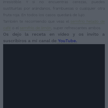
irresistible. Y si no encuentras cerezas, puedes
sustituirlas por arándanos, frambuesas o cualquier otra
fruta roja. En todos los casos quedará de lujo.
También te recomiendo que veas el
semifrío helado de
café
o el
semifrío de limón
, super refrescantes ambos.
Os dejo la receta en vídeo y os invito a
suscribiros a mi canal de
YouTube.