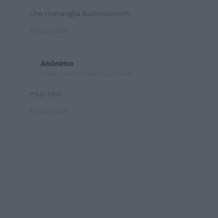
che meraviglia buonissimo!!!!
Responder
Anónimo
25 DE JUNIO DE 2025 A LAS 16:16
muy rico
Responder