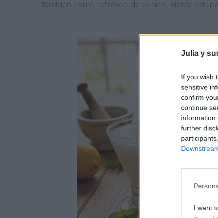
También como refresco de verano, sienta estu
Julia y su
If you wish 
sensitive in
confirm you
continue se
information 
further disc
participants
Downstream 
Persona
I want t