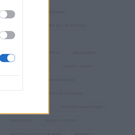
DULCES TÍPICOS DE CARNAVAL
DULCES TÍPICOS DEL DÍA DE LOS SANTOS
ESPECIAL NAVIDAD
GAZPACHOS Y SOPAS FRIAS
HALLOWEEN
HELADOS Y SORBETES
MASAS Y PANES
MERMELADAS
PANIFICADORA
PAPILLOTTE
PLATOS DE CUCHARA
POSTRES CON FRUTA
RECETAS MANCHEGAS
SIN AZÚCAR
TAPAS Y PINCHOS
VASITOS DULCES Y SALADOS
ARROCES