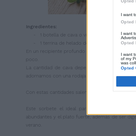
Opted 
I want t
Opted 
Ingredientes:
I want 
- 1 botella de cava o vino espumoso blanc
Advertis
- 1 terrina de helado de limón o sorbete de 
Opted 
En un recipiente profundo se pone el helado y se
I want t
of my P
poco.
was col
La cantidad de cava dependerá de lo espeso 
Opted 
adornamos con una rodaja de limón.
Con estas cantidades salen para 10 copas apro
Este sorbete el ideal para cambiar de sabor
abundantes y el plato fuerte, además de ser dig
verano.