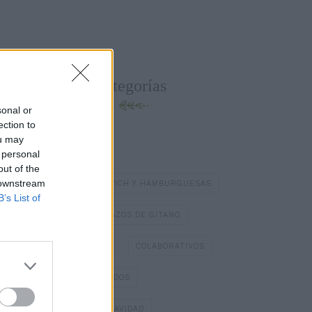
Categorías
sonal or
ection to
ou may
BATIDOS Y ZUMOS
 personal
out of the
 downstream
BOCADILLOS Y SÁNDWICH Y HAMBURGUESAS
B’s List of
BOMBONES
BRAZOS DE GITANO
BÁSICOS DE COCINA
COLABORATIVOS
DIA DE LOS ENAMORADOS
DULCES TÍPICOS DE NAVIDAD