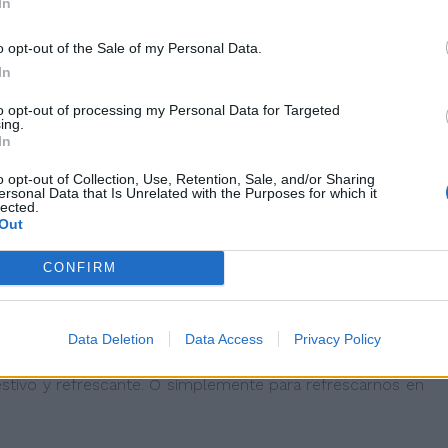
In
o opt-out of the Sale of my Personal Data.
In
to opt-out of processing my Personal Data for Targeted
o
ing.
limón de 500g
In
 bate, con batidora eléctrica, añadiéndole el cava poco a
o opt-out of Collection, Use, Retention, Sale, and/or Sharing
ersonal Data that Is Unrelated with the Purposes for which it
lected.
que lo queramos. Lo servimos en copas recién hecho y
Out
CONFIRM
ximadamente.
Data Deletion
Data Access
Privacy Policy
 entre el pescado y la carne o entre unos entrantes
estivo y refrescante. O simplemente para refrescarnos en