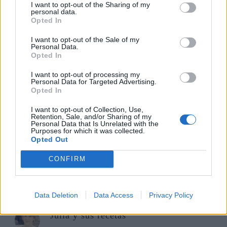
I want to opt-out of the Sharing of my
personal data.
55 COMENTARIOS
Opted In
I want to opt-out of the Sale of my
NuriaM.
Personal Data.
Opted In
24 DE OCTUBRE DE 2013 A LAS 16:17
I want to opt-out of processing my
Suelo hacer algo parecido para untar en
Personal Data for Targeted Advertising.
Opted In
tostaditas, y la verdad es que está delicioso! Tu
mousse me ha encantado y con volovanes(así
I want to opt-out of Collection, Use,
Retention, Sale, and/or Sharing of my
más fácil), queda una presentación de lujo!! Muy
Personal Data that Is Unrelated with the
Purposes for which it was collected.
rico, y muy buena idea!
Opted Out
Un besazo guapetona!!
CONFIRM
Responder
Respuestas
Data Deletion
Data Access
Privacy Policy
Julia y sus recetas