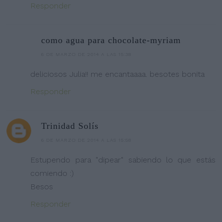
Responder
como agua para chocolate-myriam
6 DE MARZO DE 2014 A LAS 15:38
deliciosos Julia!! me encantaaaa. besotes bonita
Responder
Trinidad Solís
6 DE MARZO DE 2014 A LAS 15:58
Estupendo para "dipear" sabiendo lo que estás
comiendo :)
Besos
Responder