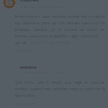
Unknown
12 DE JUNIO DE 2014 A LAS 16:38
Mmmmmmm Julia menuda receta! Me encantan
los calamares pero así con tomate nunca los he
probado, aunque yo le echaría un poco de
picante, una punta de guidilla o algo :) Besotes!
Glo de
COCINAR CON AMIGOS
Responder
Anónimo
12 DE JUNIO DE 2014 A LAS 16:44
Que ricos Julia !! Ahora que llega el calor,las
recetas cuanto más sencillas mejor,yo esta me la
apunto.Bss
Responder