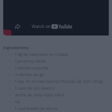
Ingredientes:
- 1 Kg de calamares en rodajas
- 1 pimiento verde
- 1 cebolla pequeña
- 3 dientes de ajo
- 1 lata de tomate natural triturado de 400- 500g
- 1 vaso de vino blanco
- aceite de oliva virgen extra
- sal
- 1 cucharadita de azúcar