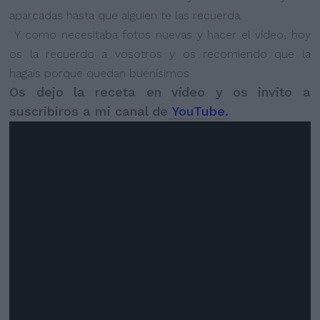
aparcadas hasta que alguien te las recuerda.
Y como necesitaba fotos nuevas y hacer el vídeo, hoy
os la recuerdo a vosotros y os recomiendo que la
hagáis porque quedan buenísimos.
Os dejo la receta en vídeo y os invito a
suscribiros a mi canal de
YouTube.