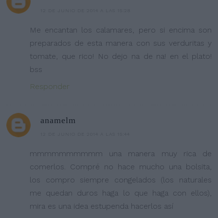
12 DE JUNIO DE 2014 A LAS 15:28
Me encantan los calamares, pero si encima son
preparados de esta manera con sus verduritas y
tomate, que rico! No dejo na de na! en el plato!
bss
Responder
anamelm
12 DE JUNIO DE 2014 A LAS 15:44
mmmmmmmmmm una manera muy rica de
comerlos. Compré no hace mucho una bolsita,
los compro siempre congelados (los naturales
me quedan duros haga lo que haga con ellos),
mira es una idea estupenda hacerlos así