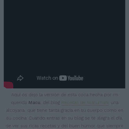
Aquí os dejo la versión de esta coca hecha por mi
querida
Macu
, del blog
Recetas de Macumani
. una
alcoyana que tiene tanta gracia en su cuerpo como en
su cocina. Cuando entras en su blog se te alegra el día,
de ver sus ricas recetas y del buen humor que siempre