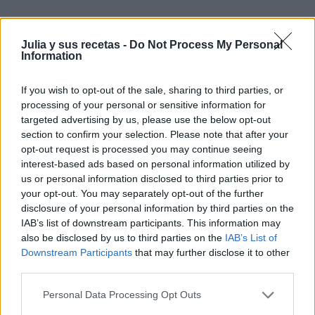
Julia y sus recetas -
Do Not Process My Personal
Information
If you wish to opt-out of the sale, sharing to third parties, or
processing of your personal or sensitive information for
targeted advertising by us, please use the below opt-out
section to confirm your selection. Please note that after your
opt-out request is processed you may continue seeing
interest-based ads based on personal information utilized by
us or personal information disclosed to third parties prior to
your opt-out. You may separately opt-out of the further
disclosure of your personal information by third parties on the
IAB’s list of downstream participants. This information may
also be disclosed by us to third parties on the
IAB’s List of
Downstream Participants
that may further disclose it to other
Lo horneamos con el horno precalentado a 180º durante
third parties.
30-35 minutos. La pinchamos con un palillo y si sale
Personal Data Processing Opt Outs
seco , está lista. Cuando enfríe la espolvoreamos con