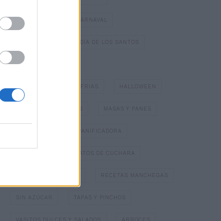
DULCES TÍPICOS DE CARNAVAL
DULCES TÍPICOS DEL DÍA DE LOS SANTOS
ESPECIAL NAVIDAD
GAZPACHOS Y SOPAS FRIAS
HALLOWEEN
HELADOS Y SORBETES
MASAS Y PANES
MERMELADAS
PANIFICADORA
PAPILLOTTE
PLATOS DE CUCHARA
POSTRES CON FRUTA
RECETAS MANCHEGAS
SIN AZÚCAR
TAPAS Y PINCHOS
VASITOS DULCES Y SALADOS
ARROCES