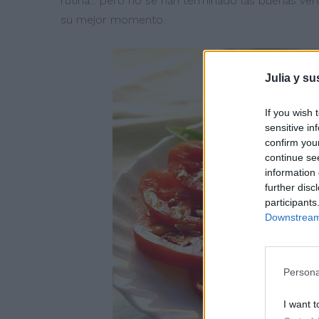
rutina... pero no se han terminado las buenas v
su mejor momento.
Julia y su
If you wish 
sensitive in
confirm you
continue se
information 
further disc
participants
Downstream 
Persona
I want t