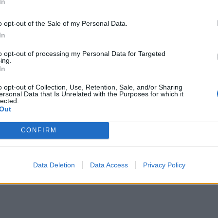
In
o opt-out of the Sale of my Personal Data.
In
muy rica, la preferida de mi padre. Cogía los tomates de
to opt-out of processing my Personal Data for Targeted
 morados los llamaba él... difíciles de encontrar en los
ing.
ltivo, pero si los consigo ecológicos, tengo la suerte de
In
 muy cerca de mi casa. A mi me encanta esta ensalada
o opt-out of Collection, Use, Retention, Sale, and/or Sharing
ersonal Data that Is Unrelated with the Purposes for which it
lected.
Out
CONFIRM
Data Deletion
Data Access
Privacy Policy