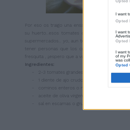
Opted 
I want t
Opted 
Por eso os traigo una ensalada muy fácil, pero 
I want 
su huerto...esos tomates color rosa... e incluso
Advertis
supermercados... yo, aun tengo suerte, no los cu
Opted 
tener personas que los cultivan y los venden
I want t
of my P
fresquita , ¡¡espero que a vosotros también!!
was col
Ingredientes:
Opted 
- 2-3 tomates grandes bien rojos
- 1 diente de ajo crudo
- cominos enteros o molidos
- aceite de oliva virgen
- sal en escamas o gruesa