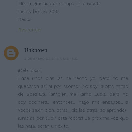
Mmm, gracias por compartir la receta.
Feliz y bonito 2016.
Besos.
Responder
Unknown
2 DE ENERO DE 2016 A LAS 14:32
¡Deliciosas!
Hace unos días las he hecho yo, pero no me
quedaron así ni por asomo! (Yo soy la otra mitad
de Spezialia. También me llamo Lucía, pero no
soy cocinera... entonces... hago mis ensayos... a
veces salen bien, otras... de las otras, se aprende)
¡Gracias por subir esta receta! La próxima vez que
las haga, serán un éxito.