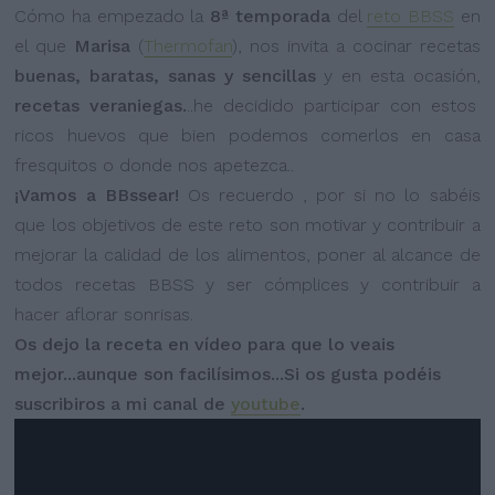
Cómo ha empezado la
8ª temporada
del
reto BBSS
en
el que
Marisa
(
Thermofan
), nos invita a cocinar recetas
buenas, baratas, sanas y sencillas
y en esta ocasión,
recetas veraniegas.
..he decidido participar con estos
ricos huevos que bien podemos comerlos en casa
fresquitos o donde nos apetezca..
¡Vamos a BBssear!
Os recuerdo , por si no lo sabéis
que los objetivos de este reto son motivar y contribuir a
mejorar la calidad de los alimentos, poner al alcance de
todos recetas BBSS y ser cómplices y contribuir a
hacer aflorar sonrisas.
Os dejo la receta en vídeo para que lo veais
mejor...aunque son facilísimos...Si os gusta podéis
suscribiros a mi canal de
youtube
.