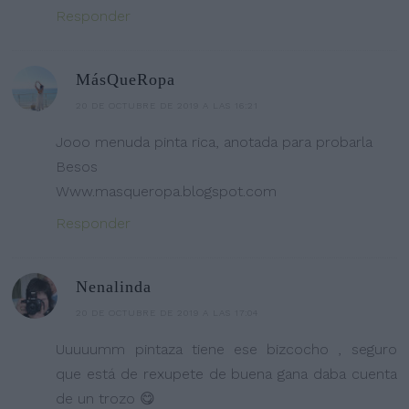
Responder
MásQueRopa
20 DE OCTUBRE DE 2019 A LAS 16:21
Jooo menuda pinta rica, anotada para probarla
Besos
Www.masqueropa.blogspot.com
Responder
Nenalinda
20 DE OCTUBRE DE 2019 A LAS 17:04
Uuuuumm pintaza tiene ese bizcocho , seguro
que está de rexupete de buena gana daba cuenta
de un trozo 😋