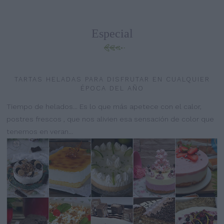
Especial
TARTAS HELADAS PARA DISFRUTAR EN CUALQUIER
ÉPOCA DEL AÑO
Tiempo de helados... Es lo que más apetece con el calor,
postres frescos , que nos alivien esa sensación de color que
tenemos en veran...