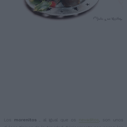
Los
morenitos
, al igual que os
nevaditos
, son unos