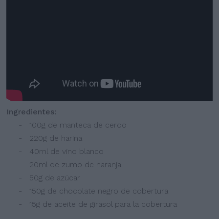
Ingredientes:
- 100g de manteca de cerdo
- 220g de harina
- 40ml de vino blanco
- 20ml de zumo de naranja
- 50g de azúcar
- 150g de chocolate negro de cobertura
- 15g de aceite de girasol para la cobertura