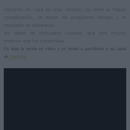
Hacerlos en casa es muy sencillo, no tiene la mayor
complicación, se hacen en poquísimo tiempo y el
resultado es estupendo.
No dejes de disfrutarlo caseros, que son mucho
mejores que los industriales.
Os dejo la receta en vídeo y os invito a suscribiros a mi canal
de
YouTube.