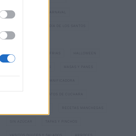
DULCES TÍPICOS DE CARNAVAL
DULCES TÍPICOS DEL DÍA DE LOS SANTOS
ESPECIAL NAVIDAD
GAZPACHOS Y SOPAS FRIAS
HALLOWEEN
HELADOS Y SORBETES
MASAS Y PANES
MERMELADAS
PANIFICADORA
PAPILLOTTE
PLATOS DE CUCHARA
POSTRES CON FRUTA
RECETAS MANCHEGAS
SIN AZÚCAR
TAPAS Y PINCHOS
VASITOS DULCES Y SALADOS
ARROCES