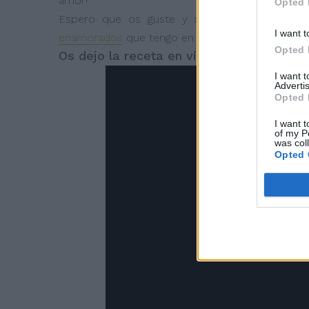
amor!
Opted 
Espero que os guste y si queréis ver otras
I want t
enamorados
que tengo en el blog.
Opted 
Os dejo la receta en vídeo y os invito a 
I want 
Advertis
Opted 
I want t
of my P
was col
Opted 