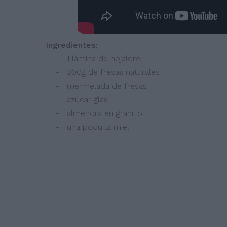
Ingredientes:
- 1 lámina de hojaldre
- 300g de fresas naturales
- mermelada de fresas
- azúcar glas
- almendra en granillo
- una poquita miel