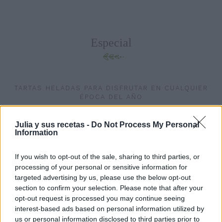
Especial
TARTAS HELADAS PARA DISFRUTAR EN CUALQUIER
ÉPOCA DEL AÑO
Tiempo de helados... Es lo que más apetece con el calor,
Julia y sus recetas -
Do Not Process My Personal
postres frescos , que nos alivien esa sensación de color que
Information
tenemos en veran...
If you wish to opt-out of the sale, sharing to third parties, or
processing of your personal or sensitive information for
targeted advertising by us, please use the below opt-out
section to confirm your selection. Please note that after your
opt-out request is processed you may continue seeing
interest-based ads based on personal information utilized by
us or personal information disclosed to third parties prior to