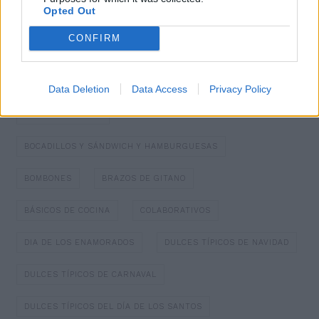
Opted Out
CONFIRM
Categorías
Data Deletion
Data Access
Privacy Policy
BATIDOS Y ZUMOS
BOCADILLOS Y SÁNDWICH Y HAMBURGUESAS
BOMBONES
BRAZOS DE GITANO
BÁSICOS DE COCINA
COLABORATIVOS
DIA DE LOS ENAMORADOS
DULCES TÍPICOS DE NAVIDAD
DULCES TÍPICOS DE CARNAVAL
DULCES TÍPICOS DEL DÍA DE LOS SANTOS