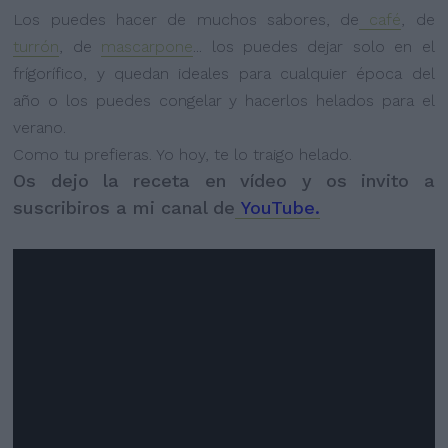
Los puedes hacer de muchos sabores, de
café
, de
turrón
, de
mascarpone
... los puedes dejar solo en el
frígorífico, y quedan ideales para cualquier época del
año o los puedes congelar y hacerlos helados para el
verano.
Como tu prefieras. Yo hoy, te lo traigo helado.
Os dejo la receta en vídeo y os invito a
suscribiros a mi canal de
YouTube.