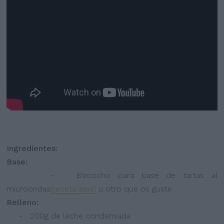
Ingredientes:
Base:
- Bizcocho para base de tartas al
microondas
(receta aquí)
u otro que os guste
Relleno:
- 200g de leche condensada