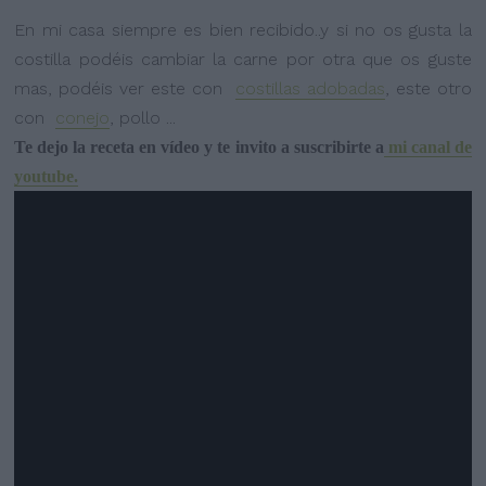
En mi casa siempre es bien recibido..y si no os gusta la
costilla podéis cambiar la carne por otra que os guste
mas, podéis ver este con
costillas adobadas
, este otro
con
conejo
, pollo ...
Te dejo la receta en vídeo y te invito a suscribirte a
mi canal de
youtube.