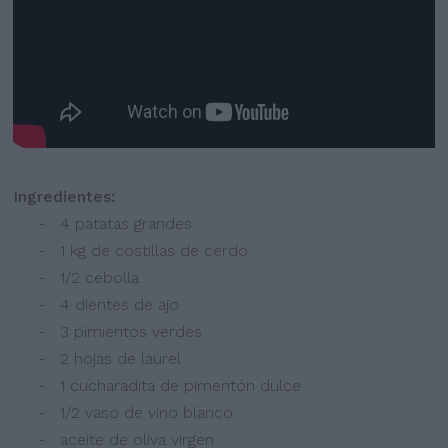
Ingredientes:
- 4 patatas grandes
- 1 kg de costillas de cerdo
- 1/2 cebolla
- 4 dientes de ajo
- 3 pimientos verdes
- 2 hojas de laurel
- 1 cucharadita de pimentón dulce
- 1/2 vaso de vino blanco
- aceite de oliva virgen