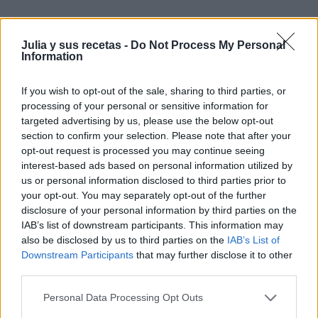
¿Te ha gustado la receta?
Julia y sus recetas -
Do Not Process My Personal
Facebook
Information
Twitter
Pinea esta receta
If you wish to opt-out of the sale, sharing to third parties, or
processing of your personal or sensitive information for
Imprime esta receta
targeted advertising by us, please use the below opt-out
Receta guardada en :
bizcochos
,
celiacos
section to confirm your selection. Please note that after your
opt-out request is processed you may continue seeing
interest-based ads based on personal information utilized by
us or personal information disclosed to third parties prior to
your opt-out. You may separately opt-out of the further
disclosure of your personal information by third parties on the
Entrada más reciente
Entrada antigua
IAB’s list of downstream participants. This information may
also be disclosed by us to third parties on the
IAB’s List of
Downstream Participants
that may further disclose it to other
third parties.
Personal Data Processing Opt Outs