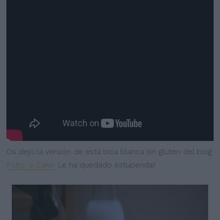
Os dejo la versión de esta bica blanca sin gluten del blog
Patty´s Cake.
Le ha quedado estupenda!!