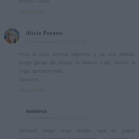
abrazo, Clara.
Responder
Alicia Poyatos
7 DE FEBRERO DE 2016 A LAS 17:45
Hice la bica normal digamos y es una delicia,
tengo ganas de probar la blanca y así, viendo la
miga, apetece más.
Besazos.
Responder
Anónimo
7 DE FEBRERO DE 2016 A LAS 18:15
Pintaza!!......tengo unas dudas, que es papel
especial de horno?...humedecido, es pincelar el