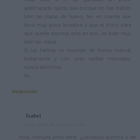
apelmazada quizás sea porque no has batido
bien las claras de huevo, ten en cuenta que
lleva muy poca levadura y que el truco para
que quede esponja está en eso, en batir muy
bien las claras.
Si las harinas se mezclan de forma manual
lentamente y con unas varillas manuales,
nunca eléctricas.
Bs.
Responder
Isabel
8 DE AGOSTO DE 2019 A LAS 12:02
hola, menuda pinta tiene. ¿Levadura química o de