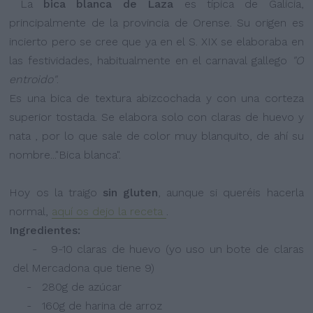
La
bica blanca de Laza
es típica de Galicia,
principalmente de la provincia de Orense. Su origen es
incierto pero se cree que ya en el S. XIX se elaboraba en
las festividades, habitualmente en el carnaval gallego
"O
entroido"
.
Es una bica de textura abizcochada y con una corteza
superior tostada. Se elabora solo con claras de huevo y
nata , por lo que sale de color muy blanquito, de ahí su
nombre..."Bica blanca".
Hoy os la traigo
sin gluten
, aunque si queréis hacerla
normal,
aquí os dejo la receta
.
Ingredientes:
- 9-10 claras de huevo (yo uso un bote de claras
del Mercadona que tiene 9)
- 280g de azúcar
- 160g de harina de arroz