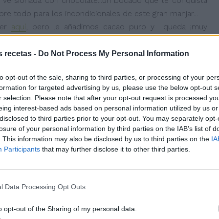
 versionada con chocolate...un bocado que te conquista
e todo para los incondicionales de este gran manjar...
ver
aquí
, pero le añadimos cacao puro y queda ¡muy
s recetas -
Do Not Process My Personal Information
to opt-out of the sale, sharing to third parties, or processing of your per
formation for targeted advertising by us, please use the below opt-out s
r selection. Please note that after your opt-out request is processed y
eing interest-based ads based on personal information utilized by us or
disclosed to third parties prior to your opt-out. You may separately opt-
aíz refinada
losure of your personal information by third parties on the IAB’s list of
. This information may also be disclosed by us to third parties on the
IA
Participants
that may further disclose it to other third parties.
l Data Processing Opt Outs
o opt-out of the Sharing of my personal data.