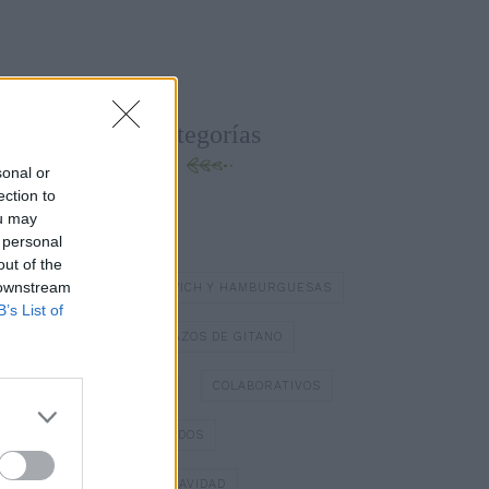
Categorías
sonal or
ection to
ou may
BATIDOS Y ZUMOS
 personal
out of the
 downstream
BOCADILLOS Y SÁNDWICH Y HAMBURGUESAS
B’s List of
BOMBONES
BRAZOS DE GITANO
BÁSICOS DE COCINA
COLABORATIVOS
DIA DE LOS ENAMORADOS
DULCES TÍPICOS DE NAVIDAD