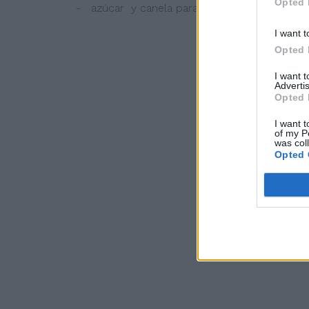
Opted 
- azúcar y canela para rebozar
I want t
Opted 
I want 
Advertis
Opted 
I want t
of my P
was col
Opted 