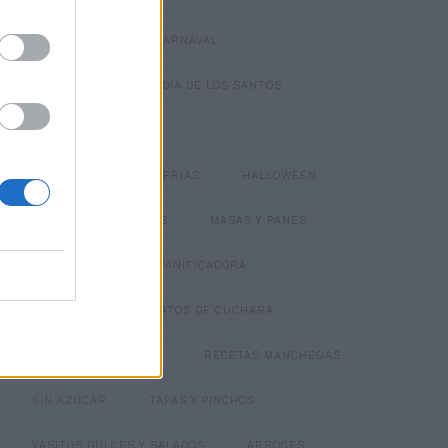
DULCES TÍPICOS DE CARNAVAL
DULCES TÍPICOS DEL DÍA DE LOS SANTOS
ESPECIAL NAVIDAD
GAZPACHOS Y SOPAS FRIAS
HALLOWEEN
HELADOS Y SORBETES
MASAS Y PANES
MERMELADAS
PANIFICADORA
PAPILLOTTE
PLATOS DE CUCHARA
POSTRES CON FRUTA
RECETAS MANCHEGAS
SIN AZÚCAR
TAPAS Y PINCHOS
VASITOS DULCES Y SALADOS
ARROCES