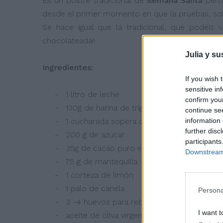
Es un postre tradicional de
Semana Santa
pero
desde el primer momento en que la pruebas, sobr
Se hace igual que la tradicional, que podéis 
chocolateada!!
Julia y su
Ingredientes:
If you wish 
sensitive in
- 1 litro de leche
confirm you
- 130g de harina de trigo normal
continue se
information 
- 1 cucharada sopera de Maizena (harina de m
further disc
- 200 g de azúcar
participants
- 35g de cacao puro en polvo
Downstream 
- 75 g de mantequilla
- 1 corteza de limón
- 1 palo de canela
Persona
- 3 -4 huevos para rebozar
I want t
- aceite de oliva virgen