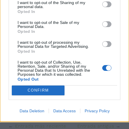
I want to opt-out of the Sharing of my
personal data.
Opted In
I want to opt-out of the Sale of my
Personal Data.
Opted In
I want to opt-out of processing my
Personal Data for Targeted Advertising.
Opted In
¿Te ha gustado la receta?
Facebook
I want to opt-out of Collection, Use,
Retention, Sale, and/or Sharing of my
Twitter
Personal Data that Is Unrelated with the
Purposes for which it was collected.
Pinea esta receta
Opted Out
Imprime esta receta
CONFIRM
Receta guardada en :
Masas y panes
Data Deletion
Data Access
Privacy Policy
Entrada más reciente
Entrada antigua