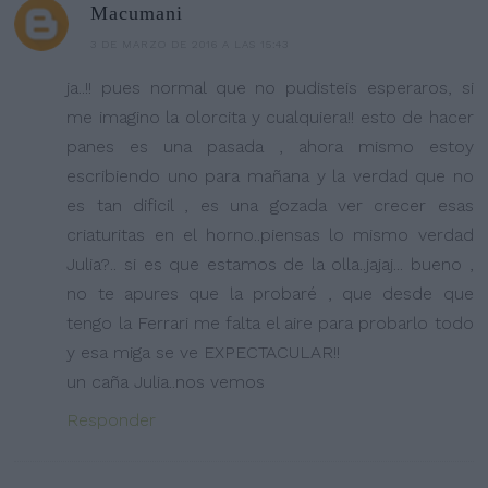
Macumani
3 DE MARZO DE 2016 A LAS 15:43
ja..!! pues normal que no pudisteis esperaros, si
me imagino la olorcita y cualquiera!! esto de hacer
panes es una pasada , ahora mismo estoy
escribiendo uno para mañana y la verdad que no
es tan dificil , es una gozada ver crecer esas
criaturitas en el horno..piensas lo mismo verdad
Julia?.. si es que estamos de la olla..jajaj... bueno ,
no te apures que la probaré , que desde que
tengo la Ferrari me falta el aire para probarlo todo
y esa miga se ve EXPECTACULAR!!
un caña Julia..nos vemos
Responder