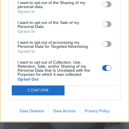
I want to opt-out of the Sharing of my
Imprime esta receta
personal data.
Opted In
Receta guardada en :
Vasitos dulces y salados
I want to opt-out of the Sale of my
Personal Data.
Opted In
I want to opt-out of processing my
Personal Data for Targeted Advertising.
Entrada más reciente
Entrada antigua
Opted In
I want to opt-out of Collection, Use,
Retention, Sale, and/or Sharing of my
Personal Data that Is Unrelated with the
Purposes for which it was collected.
Opted Out
CONFIRM
Data Deletion
Data Access
Privacy Policy