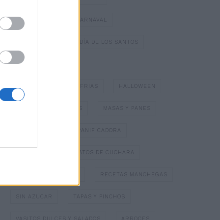
DULCES TÍPICOS DE CARNAVAL
DULCES TÍPICOS DEL DÍA DE LOS SANTOS
ESPECIAL NAVIDAD
GAZPACHOS Y SOPAS FRIAS
HALLOWEEN
HELADOS Y SORBETES
MASAS Y PANES
MERMELADAS
PANIFICADORA
PAPILLOTTE
PLATOS DE CUCHARA
POSTRES CON FRUTA
RECETAS MANCHEGAS
SIN AZÚCAR
TAPAS Y PINCHOS
VASITOS DULCES Y SALADOS
ARROCES