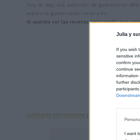
Hoy te dejo una selección de guarniciones dife
espero te gusten tanto como a mi.
Si queréis ver las recetas, solo tenéis que pi
Julia y su
If you wish 
sensitive in
confirm you
continue se
information 
further disc
participants
Downstream 
Lombarda con manzana y pasas
Persona
I want t