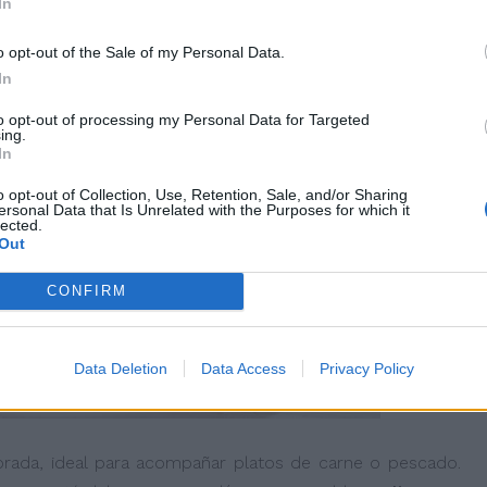
In
o opt-out of the Sale of my Personal Data.
In
to opt-out of processing my Personal Data for Targeted
ing.
In
o opt-out of Collection, Use, Retention, Sale, and/or Sharing
ersonal Data that Is Unrelated with the Purposes for which it
lected.
Out
CONFIRM
Data Deletion
Data Access
Privacy Policy
rada, ideal para acompañar platos de carne o pescado.