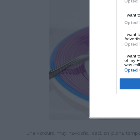
Opted 
I want t
Opted 
I want 
Advertis
Opted 
I want t
of my P
was col
Opted 
Una verdura muy navideña, está en plena tempo