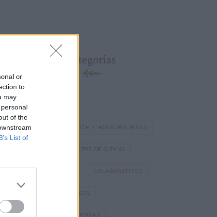
Categorías
sonal or
ection to
ou may
BATIDOS Y ZUMOS
 personal
out of the
 downstream
BOCADILLOS Y SÁNDWICH Y HAMBURGUESAS
B’s List of
BOMBONES
BRAZOS DE GITANO
BÁSICOS DE COCINA
COLABORATIVOS
DIA DE LOS ENAMORADOS
DULCES TÍPICOS DE NAVIDAD