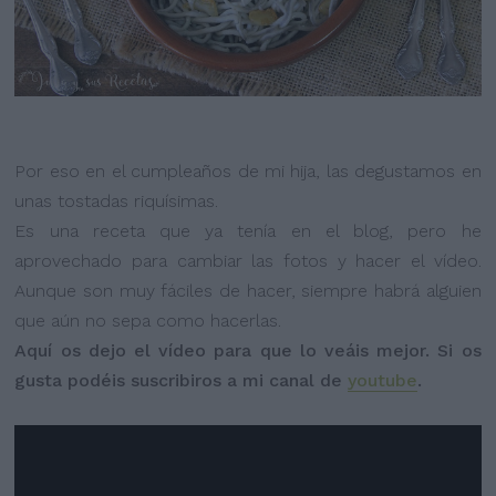
Por eso en el cumpleaños de mi hija, las degustamos en
unas tostadas riquísimas.
Es una receta que ya tenía en el blog, pero he
aprovechado para cambiar las fotos y hacer el vídeo.
Aunque son muy fáciles de hacer, siempre habrá alguien
que aún no sepa como hacerlas.
Aquí os dejo el vídeo para que lo veáis mejor. Si os
gusta podéis suscribiros a mi canal de
youtube
.