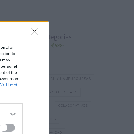
Categorías
sonal or
ection to
ou may
BATIDOS Y ZUMOS
 personal
out of the
 downstream
BOCADILLOS Y SÁNDWICH Y HAMBURGUESAS
B’s List of
BOMBONES
BRAZOS DE GITANO
BÁSICOS DE COCINA
COLABORATIVOS
DIA DE LOS ENAMORADOS
DULCES TÍPICOS DE NAVIDAD