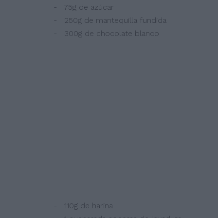
- 75g de azúcar
- 250g de mantequilla fundida
- 300g de chocolate blanco
- 110g de harina