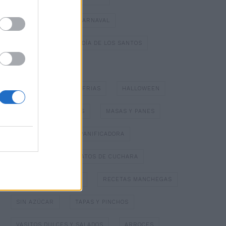
DULCES TÍPICOS DE CARNAVAL
DULCES TÍPICOS DEL DÍA DE LOS SANTOS
ESPECIAL NAVIDAD
GAZPACHOS Y SOPAS FRIAS
HALLOWEEN
HELADOS Y SORBETES
MASAS Y PANES
MERMELADAS
PANIFICADORA
PAPILLOTTE
PLATOS DE CUCHARA
POSTRES CON FRUTA
RECETAS MANCHEGAS
SIN AZÚCAR
TAPAS Y PINCHOS
VASITOS DULCES Y SALADOS
ARROCES