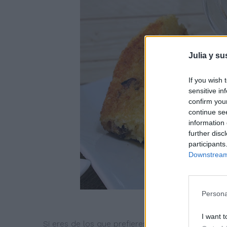
Julia y su
If you wish 
sensitive in
confirm you
continue se
information 
further disc
participants
Downstream 
Persona
I want t
Si eres de los que prefieres el chocolate blanco 