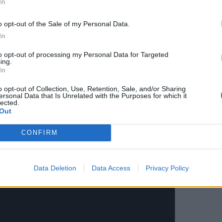
In
 veáis mejor y si os gusta os invito a suscribiros a mi
o opt-out of the Sale of my Personal Data.
In
to opt-out of processing my Personal Data for Targeted
ing.
In
o opt-out of Collection, Use, Retention, Sale, and/or Sharing
ersonal Data that Is Unrelated with the Purposes for which it
lected.
Out
CONFIRM
Data Deletion
Data Access
Privacy Policy