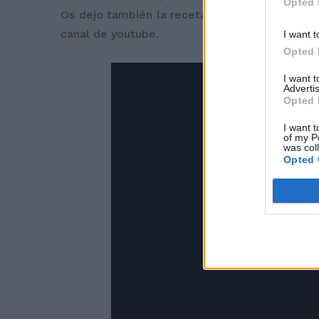
Opted 
Os dejo también la receta en vídeo para que la
canal de youtube.
I want t
Opted 
I want 
Advertis
Opted 
I want t
of my P
was col
Opted 