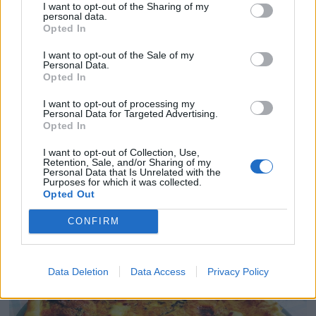
I want to opt-out of the Sharing of my
personal data.
Opted In
I want to opt-out of the Sale of my
Personal Data.
Opted In
I want to opt-out of processing my
Personal Data for Targeted Advertising.
Opted In
Una combinación de sabores de lo más original, la
I want to opt-out of Collection, Use,
dulzura de la calabaza con el salado de las anchoas. La
Retention, Sale, and/or Sharing of my
Personal Data that Is Unrelated with the
puedes ver en el blog
Huele bien.
Purposes for which it was collected.
Tarta salada de gambas y espinacas
Opted Out
CONFIRM
Data Deletion
Data Access
Privacy Policy