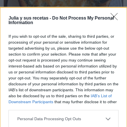
Julia y sus recetas -
Do Not Process My Personal
Information
If you wish to opt-out of the sale, sharing to third parties, or
processing of your personal or sensitive information for
targeted advertising by us, please use the below opt-out
Con una textura suave y un sabor delicado, los
section to confirm your selection. Please note that after your
opt-out request is processed you may continue seeing
calabacines suavizan el gusto más fuerte de las
interest-based ads based on personal information utilized by
espinacas. Una delicia que puedes ver en el blog
Les
us or personal information disclosed to third parties prior to
receptes que m´agraden.
your opt-out. You may separately opt-out of the further
disclosure of your personal information by third parties on the
IAB’s list of downstream participants. This information may
Tarta de calabaza y anchoas
also be disclosed by us to third parties on the
IAB’s List of
Downstream Participants
that may further disclose it to other
third parties.
Personal Data Processing Opt Outs