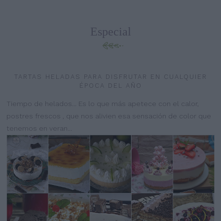
Especial
TARTAS HELADAS PARA DISFRUTAR EN CUALQUIER
ÉPOCA DEL AÑO
Tiempo de helados... Es lo que más apetece con el calor,
postres frescos , que nos alivien esa sensación de color que
tenemos en veran...