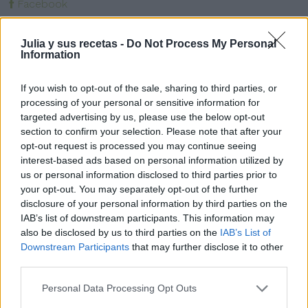
Facebook
Twitter
Pinea esta receta
Julia y sus recetas -
Do Not Process My Personal
Information
Imprime esta receta
Receta guardada en :
entrantes
,
pescados
,
Tapas y
If you wish to opt-out of the sale, sharing to third parties, or
pinchos
processing of your personal or sensitive information for
targeted advertising by us, please use the below opt-out
section to confirm your selection. Please note that after your
opt-out request is processed you may continue seeing
interest-based ads based on personal information utilized by
us or personal information disclosed to third parties prior to
Entrada más reciente
Entrada antigua
your opt-out. You may separately opt-out of the further
disclosure of your personal information by third parties on the
IAB’s list of downstream participants. This information may
also be disclosed by us to third parties on the
IAB’s List of
Downstream Participants
that may further disclose it to other
third parties.
Personal Data Processing Opt Outs