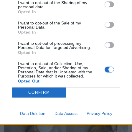
I want to opt-out of the Sharing of my
personal data.
Opted In
I want to opt-out of the Sale of my
Hacemos la crema de yemas:
Personal Data.
Opted In
En un cazo ponemos las yemas, el azúcar, la maizena
diluida en el agua y el huevo, junto con el azúcar,
I want to opt-out of processing my
Personal Data for Targeted Advertising.
removemos un poco y lo llevamos al fuego. Dejamos
Opted In
que cueza removiendo continuamente hasta que
I want to opt-out of Collection, Use,
espese.
Retention, Sale, and/or Sharing of my
Personal Data that Is Unrelated with the
Lo retiramos del fuego y dejamos que temple un poco,
Purposes for which it was collected.
al menos hasta los 30ºC.
Opted Out
Sacamos la tarta del congelador y echamos la crema de
CONFIRM
yemas encima. La metemos otra vez en el congelador
hasta el momento de serivirla.
Data Deletion
Data Access
Privacy Policy