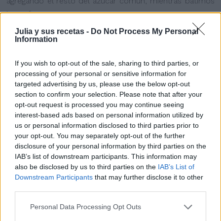
agregando el resto del azúcar común, mientras batimos
hasta formar un merengue espeso.
Montamos también la nata hasta que esté bien
Julia y sus recetas -
Do Not Process My Personal
Information
compacta junto con el azúcar glas.
Mezclamos la nata montada con la crema de wisky y
If you wish to opt-out of the sale, sharing to third parties, or
cuando estén inegrados añadimos el merengue y
processing of your personal or sensitive information for
mezclamos con movimientos envolventes.
targeted advertising by us, please use the below opt-out
Añadimos toda la crema al molde y lo metemos en el
section to confirm your selection. Please note that after your
opt-out request is processed you may continue seeing
congelador hasta el día siguiente.
interest-based ads based on personal information utilized by
us or personal information disclosed to third parties prior to
your opt-out. You may separately opt-out of the further
disclosure of your personal information by third parties on the
IAB’s list of downstream participants. This information may
also be disclosed by us to third parties on the
IAB’s List of
Downstream Participants
that may further disclose it to other
third parties.
Personal Data Processing Opt Outs