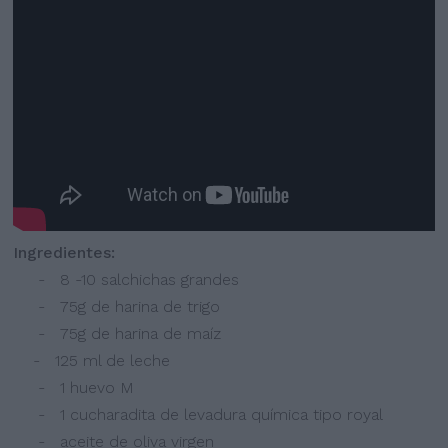
Ingredientes:
- 8 -10 salchichas grandes
- 75g de harina de trigo
- 75g de harina de maíz
- 125 ml de leche
- 1 huevo M
- 1 cucharadita de levadura química tipo royal
- aceite de oliva virgen