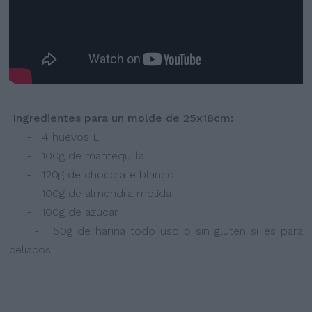
Ingredientes para un molde de 25x18cm:
- 4 huevos L
- 100g de mantequilla
- 120g de chocolate blanco
- 100g de almendra molida
- 100g de azúcar
- 50g de harina todo uso o sin gluten si es para
celíacos