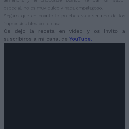
almendra y el chocolate blanco, le dan un sabor
especial, no es muy dulce y nada empalagoso.
Seguro que en cuanto lo pruebes va a ser uno de los
imprescindibles en tu casa.
Os dejo la receta en vídeo y os invito a
suscribiros a mi canal de
YouTube.