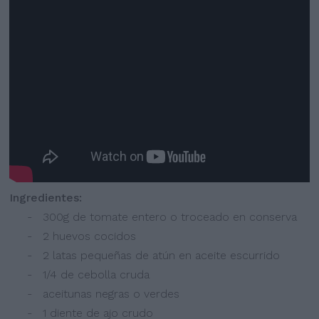
Ingredientes:
- 300g de tomate entero o troceado en conserva
- 2 huevos cocidos
- 2 latas pequeñas de atún en aceite escurrido
- 1/4 de cebolla cruda
- aceitunas negras o verdes
- 1 diente de ajo crudo