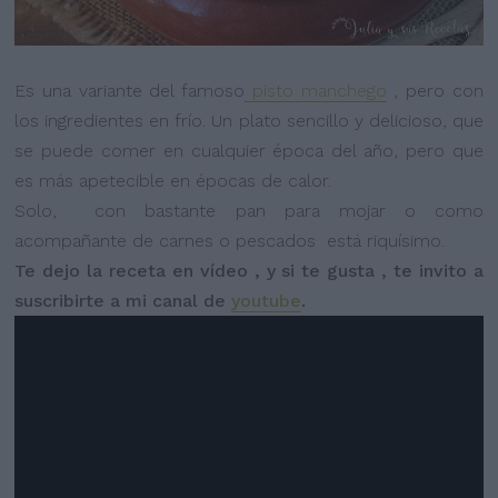
Es una variante del famoso
pisto manchego
, pero con
los ingredientes en frío. Un plato sencillo y delicioso, que
se puede comer en cualquier época del año, pero que
es más apetecible en épocas de calor.
Solo, con bastante pan para mojar o como
acompañante de carnes o pescados está riquísimo.
Te dejo la receta en vídeo , y si te gusta , te invito a
suscribirte a mi canal de
youtube
.