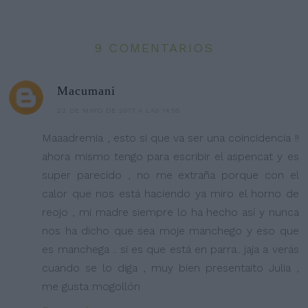
9 COMENTARIOS
Macumani
22 DE MAYO DE 2017 A LAS 14:55
Maaadremia , esto si que va ser una coincidencia !!
ahora mismo tengo para escribir el aspencat y es
super parecido , no me extraña porque con el
calor que nos está haciendo ya miro el horno de
reojo , mi madre siempre lo ha hecho así y nunca
nos ha dicho que sea moje manchego y eso que
es manchega .. si es que está en parra.. jaja a verás
cuando se lo diga , muy bien presentaito Julia ,
me gusta mogollón