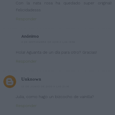
Con la nata rosa ha quedado super original!
Felicidadesss
Responder
Anónimo
3 DE SEPTIEMBRE DE 2019 A LAS 19:56
Hola! Aguanta de un día para otro? Gracias!
Responder
Unknown
12 DE JUNIO DE 2020 A LAS 21:16
Julia, como hago un bizcocho de vainilla?
Responder