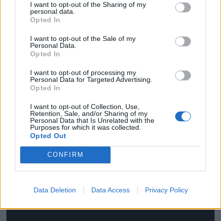
I want to opt-out of the Sharing of my
personal data.
Opted In
I want to opt-out of the Sale of my
Personal Data.
Opted In
¿Os ha gustado?
I want to opt-out of processing my
Lo mismo os apetece hacer alguna de estas recetas que os dejo en
Personal Data for Targeted Advertising.
Opted In
vídeo, y suscribiros a mi canal de
YouTube
I want to opt-out of Collection, Use,
Retention, Sale, and/or Sharing of my
Personal Data that Is Unrelated with the
Purposes for which it was collected.
Opted Out
CONFIRM
Data Deletion
Data Access
Privacy Policy