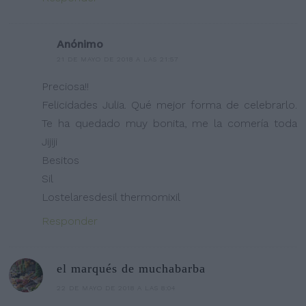
Anónimo
21 DE MAYO DE 2018 A LAS 21:57
Preciosa!!
Felicidades Julia. Qué mejor forma de celebrarlo.
Te ha quedado muy bonita, me la comería toda
Jijiji
Besitos
Sil
Lostelaresdesil thermomixil
Responder
el marqués de muchabarba
22 DE MAYO DE 2018 A LAS 8:04