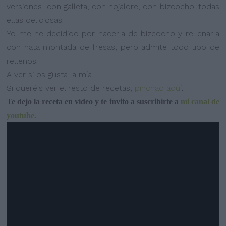
versiones, con galleta, con hojaldre, con bizcocho...todas
ellas deliciosas.
Yo me he decidido por hacerla de bizcocho y rellenarla
con nata montada de fresas, pero admite todo tipo de
rellenos.
A ver si os gusta la mía...
Si queréis ver el resto de recetas,
pinchad aquí
.
Te dejo la receta en vídeo y te invito a suscribirte a
mi canal de
youtube.