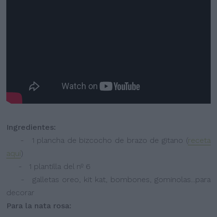
Ingredientes:
- 1 plancha de bizcocho de brazo de gitano (
receta
aquí
)
- 1 plantilla del nº 6
- galletas oreo, kit kat, bombones, gominolas...para
decorar
Para la nata rosa: