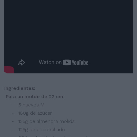
Ingredientes:
Para un molde de 22 cm:
- 5 huevos M
- 180g de azúcar
- 125g de almendra molida
- 125g de coco rallado