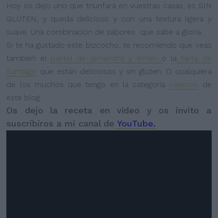
Hoy os dejo uno que triunfará en vuestras casas, es SIN
GLUTEN, y queda delicioso y con una textura ligera y
suave. Una combinación de sabores
que sabe a gloria.
Si te ha gustado este bizcocho, te recomiendo que veas
también el
pastel de almendra y limón
o la
tarta de
Santiago
que están deliciosos y sin gluten. O cualquiera
de los muchos que tengo en la categoría
celiacos
de
este blog.
Os dejo la receta en vídeo y os invito a
suscribiros a mi canal de
YouTube.