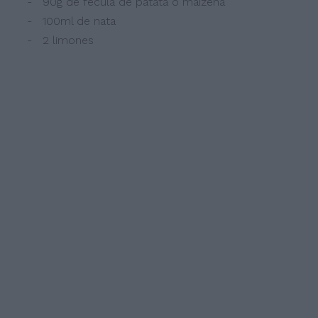
- 90g de fécula de patata o maizena
- 100ml de nata
- 2 limones