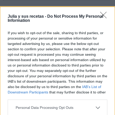
Julia y sus recetas -
Do Not Process My Personal
Information
If you wish to opt-out of the sale, sharing to third parties, or
processing of your personal or sensitive information for
targeted advertising by us, please use the below opt-out
section to confirm your selection. Please note that after your
opt-out request is processed you may continue seeing
interest-based ads based on personal information utilized by
us or personal information disclosed to third parties prior to
your opt-out. You may separately opt-out of the further
disclosure of your personal information by third parties on the
¿Te ha gustado la receta?
IAB’s list of downstream participants. This information may
Facebook
also be disclosed by us to third parties on the
IAB’s List of
Downstream Participants
that may further disclose it to other
Twitter
third parties.
Pinea esta receta
Imprime esta receta
Personal Data Processing Opt Outs
Receta guardada en :
bizcochos
,
celiacos