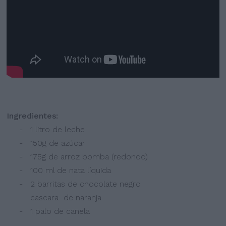
Ingredientes:
- 1 litro de leche
- 150g de azúcar
- 175g de arroz bomba (redondo)
- 100 ml de nata líquida
- 2 barritas de chocolate negro
- cascara de naranja
- 1 palo de canela