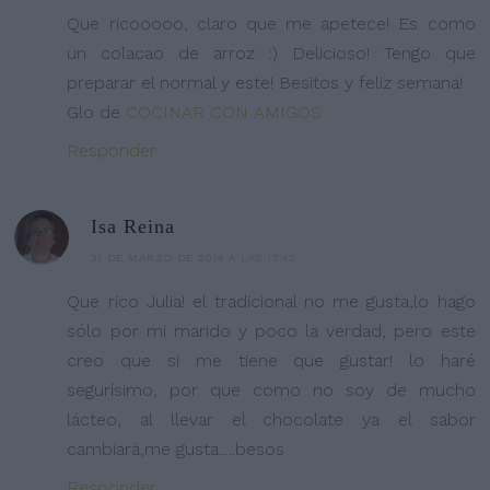
Que ricooooo, claro que me apetece! Es como
un colacao de arroz :) Delicioso! Tengo que
preparar el normal y este! Besitos y feliz semana!
Glo de
COCINAR CON AMIGOS
Responder
Isa Reina
31 DE MARZO DE 2014 A LAS 17:42
Que rico Julia! el tradicional no me gusta,lo hago
sólo por mi marido y poco la verdad, pero este
creo que si me tiene que gustar! lo haré
segurísimo, por que como no soy de mucho
lácteo, al llevar el chocolate ya el sabor
cambiará,me gusta.....besos
Responder