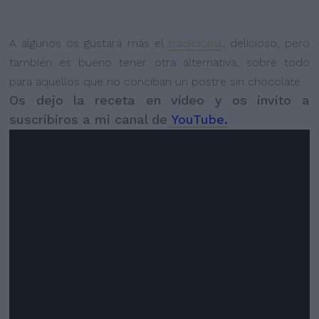
A algunos os gustará más el
tradicional
, delicioso, pero
también es bueno tener otra alternativa, sobre todo
para aquellos que no conciban un postre sin chocolate.
Os dejo la receta en vídeo y os invito a
suscribiros a mi canal de
YouTube.